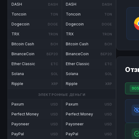
DASH
DASH
DASH
DASH
Toncoin
Toncoin
TON
TON
Dogecoin
Dogecoin
DOGE
DOGE
TRX
TRX
TRON
TRON
Bitcoin Cash
Bitcoin Cash
BCH
BCH
BinanceCoin
BinanceCoin
BEP20
BEP20
Ether Classic
Ether Classic
ETC
ETC
Отз
Solana
Solana
SOL
SOL
Ripple
Ripple
XRP
XRP
90
ЭЛЕКТРОННЫЕ ДЕНЬГИ
Paxum
Paxum
USD
USD
Perfect Money
Perfect Money
USD
USD
Payoneer
Payoneer
USD
USD
PayPal
PayPal
USD
USD