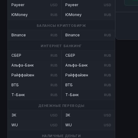
Payeer
Payeer
USD
USD
ЮMoney
ЮMoney
RUB
RUB
БАЛАНСЫ КРИПТОБИРЖ
Binance
Binance
RUB
RUB
ИНТЕРНЕТ БАНКИНГ
СБЕР
СБЕР
RUB
RUB
Альфа-Банк
Альфа-Банк
RUB
RUB
Райффайзен
Райффайзен
RUB
RUB
ВТБ
ВТБ
RUB
RUB
Т-Банк
Т-Банк
RUB
RUB
ДЕНЕЖНЫЕ ПЕРЕВОДЫ
ЗК
ЗК
USD
USD
WU
WU
USD
USD
НАЛИЧНЫЕ ДЕНЬГИ