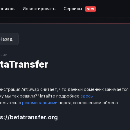
Сервисы
нников
Инвестировать
NEW
Назад
ник
taTransfer
истрация AntiSwap считает, что данный обменник занимается
у мы так решили? Читайте подробнее
здесь
комьтесь с
рекомендациями
перед совершением обмена
s://betatransfer.org