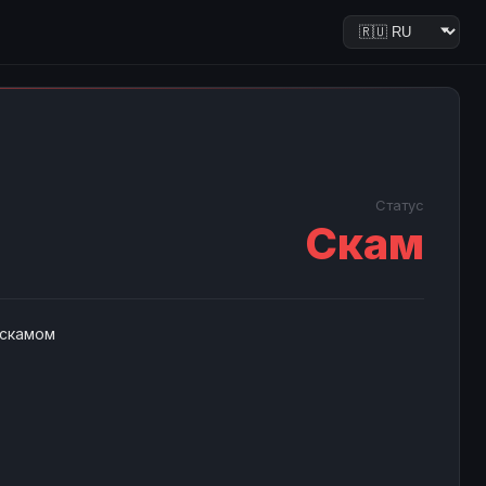
Статус
Скам
 скамом