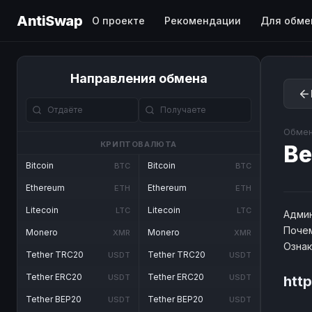
AntiSwap
О проекте
Рекомендации
Для обме
Направления обмена
Обмен
КРИПТОВАЛЮТА
Be
Bitcoin
Bitcoin
BTC
BTC
Ethereum
Ethereum
ETH
ETH
Litecoin
Litecoin
LTC
LTC
Админ
Почем
Monero
Monero
XMR
XMR
Озна
Tether TRC20
Tether TRC20
USDT
USDT
Tether ERC20
Tether ERC20
USDT
USDT
http
Tether BEP20
Tether BEP20
USDT
USDT