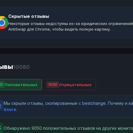
Скрытые отзывы
Некоторые отзывы недоступны из-за юридических ограничений
AntiSwap для Chrome, чтобы видеть полную картину.
ывы
10080
Положительных
Отрицательных
50
1030
Мы скрыли отзывы, скопированные с bestchange. Почему и 
блоге
.
Обнаружено 9050 положительных отзывов на других монито