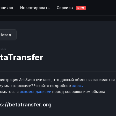
Сервисы
нников
Инвестировать
NEW
Назад
ник
taTransfer
истрация AntiSwap считает, что данный обменник занимается
у мы так решили? Читайте подробнее
здесь
комьтесь с
рекомендациями
перед совершением обмена
s://betatransfer.org