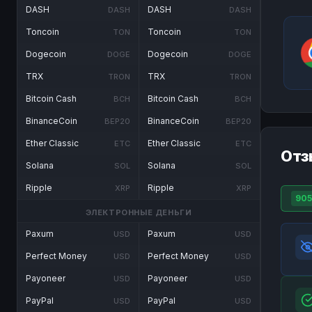
DASH
DASH
DASH
DASH
Toncoin
Toncoin
TON
TON
Dogecoin
Dogecoin
DOGE
DOGE
TRX
TRX
TRON
TRON
Bitcoin Cash
Bitcoin Cash
BCH
BCH
BinanceCoin
BinanceCoin
BEP20
BEP20
Ether Classic
Ether Classic
ETC
ETC
Отз
Solana
Solana
SOL
SOL
Ripple
Ripple
XRP
XRP
90
ЭЛЕКТРОННЫЕ ДЕНЬГИ
Paxum
Paxum
USD
USD
Perfect Money
Perfect Money
USD
USD
Payoneer
Payoneer
USD
USD
PayPal
PayPal
USD
USD