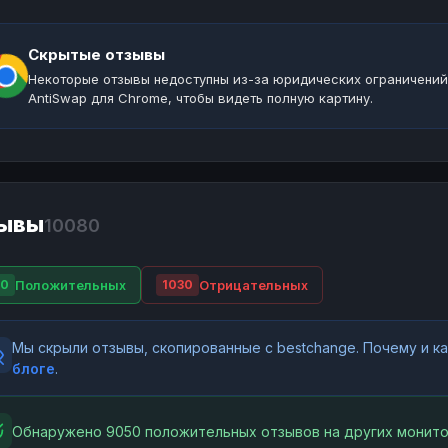
Скрытые отзывы
Некоторые отзывы недоступны из-за юридических ограничений
AntiSwap для Chrome, чтобы видеть полную картину.
ывы
10080
Положительных
Отрицательных
50
1030
Мы скрыли отзывы, скопированные с bestchange. Почему и 
блоге
.
Обнаружено 9050 положительных отзывов на других монито