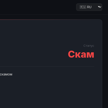
Статус
Скам
 скамом