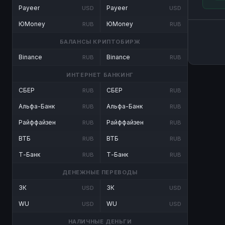
Payeer
Payeer
USD
USD
ЮMoney
ЮMoney
RUB
RUB
БАЛАНСЫ КРИПТОБИРЖ
Binance
Binance
RUB
RUB
ИНТЕРНЕТ БАНКИНГ
СБЕР
СБЕР
RUB
RUB
Альфа-Банк
Альфа-Банк
RUB
RUB
Райффайзен
Райффайзен
RUB
RUB
ВТБ
ВТБ
RUB
RUB
Т-Банк
Т-Банк
RUB
RUB
ДЕНЕЖНЫЕ ПЕРЕВОДЫ
ЗК
ЗК
USD
USD
WU
WU
USD
USD
НАЛИЧНЫЕ ДЕНЬГИ