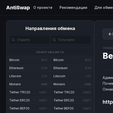
AntiSwap
О проекте
Рекомендации
Для обме
Направления обмена
Обмен
КРИПТОВАЛЮТА
Be
Bitcoin
Bitcoin
BTC
BTC
Ethereum
Ethereum
ETH
ETH
Litecoin
Litecoin
LTC
LTC
Админ
Почем
Monero
Monero
XMR
XMR
Озна
Tether TRC20
Tether TRC20
USDT
USDT
Tether ERC20
Tether ERC20
USDT
USDT
http
Tether BEP20
Tether BEP20
USDT
USDT