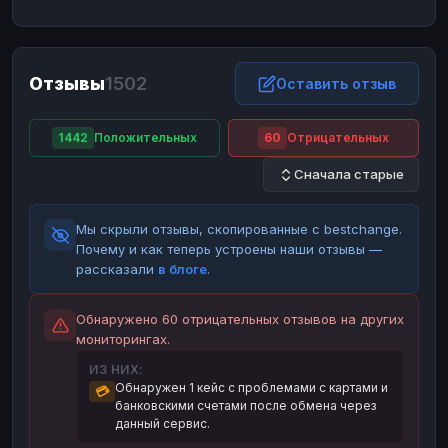
ЮMoney
ЮMoney
RUB
RUB
БАЛАНСЫ КРИПТОБИРЖ
Отзывы
1502
Binance
Binance
Оставить отзыв
RUB
RUB
ИНТЕРНЕТ БАНКИНГ
1442
Положительных
60
Отрицательных
СБЕР
СБЕР
RUB
RUB
Сначала старые
Альфа-Банк
Альфа-Банк
RUB
RUB
Райффайзен
Райффайзен
RUB
RUB
Мы скрыли отзывы, скопированные с bestchange.
ВТБ
ВТБ
RUB
RUB
Почему и как теперь устроены наши отзывы —
рассказали
в блоге
.
Т-Банк
Т-Банк
RUB
RUB
ДЕНЕЖНЫЕ ПЕРЕВОДЫ
Обнаружено 60 отрицательных отзывов на других
мониторингах.
ЗК
ЗК
USD
USD
ИЗ НИХ:
WU
WU
USD
USD
Обнаружен 1 кейс с проблемами с картами и
💳
банковскими счетами после обмена через
НАЛИЧНЫЕ ДЕНЬГИ
данный сервис.
Наличные
Наличные
RUB
RUB