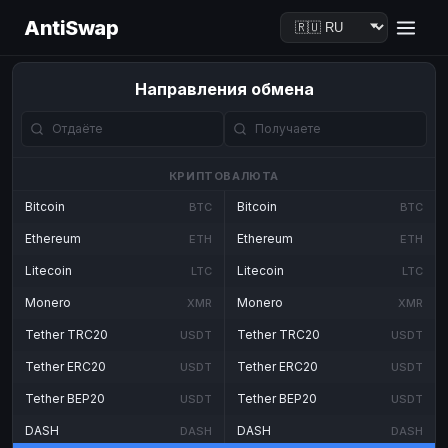
AntiSwap
Направления обмена
КРИПТОВАЛЮТА
Bitcoin
Bitcoin
BTC
BTC
Ethereum
Ethereum
ETH
ETH
Litecoin
Litecoin
LTC
LTC
Monero
Monero
XMR
XMR
Tether TRC20
Tether TRC20
USDT
USDT
Tether ERC20
Tether ERC20
USDT
USDT
Tether BEP20
Tether BEP20
USDT
USDT
DASH
DASH
DASH
DASH