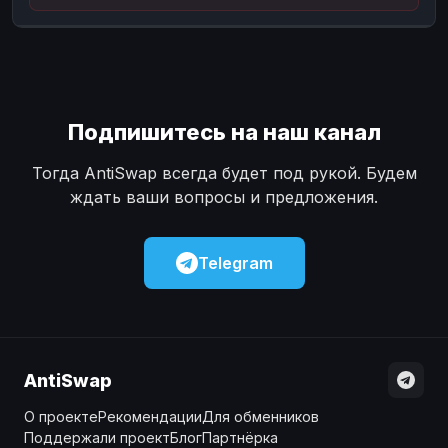
Наличные
Наличные
USD
USD
Наличные
Наличные
KZT
KZT
Подпишитесь на наш канал
Тогда AntiSwap всегда будет под рукой. Будем
ждать ваши вопросы и предложения.
Telegram
AntiSwap
О проекте
Рекомендации
Для обменников
Поддержали проект
Блог
Партнёрка