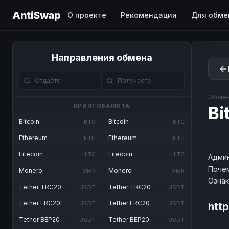
AntiSwap
О проекте
Рекомендации
Для обме
Направления обмена
Обмен
КРИПТОВАЛЮТА
Bi
Bitcoin
Bitcoin
BTC
BTC
Ethereum
Ethereum
ETH
ETH
Litecoin
Litecoin
LTC
LTC
Админ
Почем
Monero
Monero
XMR
XMR
Озна
Tether TRC20
Tether TRC20
USDT
USDT
Tether ERC20
Tether ERC20
USDT
USDT
htt
Tether BEP20
Tether BEP20
USDT
USDT