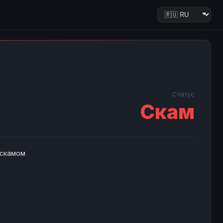
Статус
Скам
 скамом