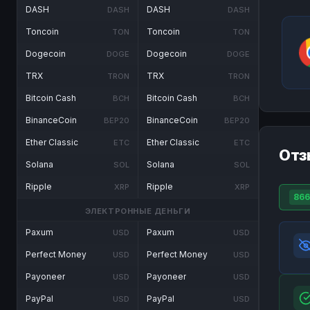
DASH
DASH
DASH
DASH
Toncoin
Toncoin
TON
TON
Dogecoin
Dogecoin
DOGE
DOGE
TRX
TRX
TRON
TRON
Bitcoin Cash
Bitcoin Cash
BCH
BCH
BinanceCoin
BinanceCoin
BEP20
BEP20
Ether Classic
Ether Classic
ETC
ETC
Отз
Solana
Solana
SOL
SOL
Ripple
Ripple
XRP
XRP
866
ЭЛЕКТРОННЫЕ ДЕНЬГИ
Paxum
Paxum
USD
USD
Perfect Money
Perfect Money
USD
USD
Payoneer
Payoneer
USD
USD
PayPal
PayPal
USD
USD