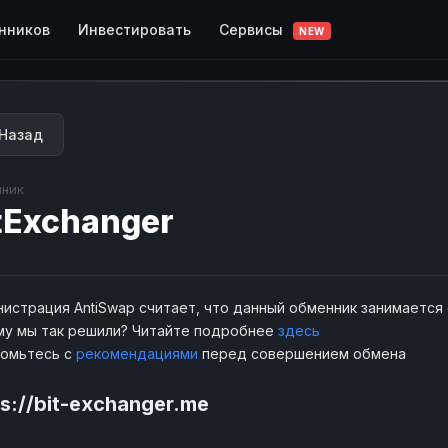
Сервисы
нников
Инвестировать
NEW
Назад
ник
tExchanger
истрация AntiSwap считает, что данный обменник занимается
у мы так решили? Читайте подробнее
здесь
комьтесь с
рекомендациями
перед совершением обмена
ps://bit-exchanger.me