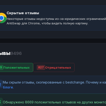
Скрытые отзывы
Некоторые отзывы недоступны из-за юридических ограничений
AntiSwap для Chrome, чтобы видеть полную картину.
ывы
9496
Положительных
Отрицательных
9
827
Мы скрыли отзывы, скопированные с bestchange. Почему и 
блоге
.
Обнаружено 8669 положительных отзывов на других монито