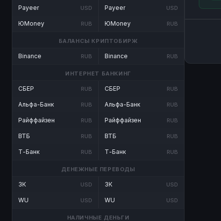
Payeer
Payeer
USD
USD
ЮMoney
ЮMoney
RUB
RUB
БАЛАНСЫ КРИПТОБИРЖ
Binance
Binance
RUB
RUB
ИНТЕРНЕТ БАНКИНГ
СБЕР
СБЕР
RUB
RUB
Альфа-Банк
Альфа-Банк
RUB
RUB
Райффайзен
Райффайзен
RUB
RUB
ВТБ
ВТБ
RUB
RUB
Т-Банк
Т-Банк
RUB
RUB
ДЕНЕЖНЫЕ ПЕРЕВОДЫ
ЗК
ЗК
USD
USD
WU
WU
USD
USD
НАЛИЧНЫЕ ДЕНЬГИ