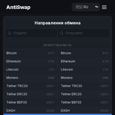
AntiSwap
Направления обмена
КРИПТОВАЛЮТА
Bitcoin
Bitcoin
BTC
BTC
Ethereum
Ethereum
ETH
ETH
Litecoin
Litecoin
LTC
LTC
Monero
Monero
XMR
XMR
Tether TRC20
Tether TRC20
USDT
USDT
Tether ERC20
Tether ERC20
USDT
USDT
Tether BEP20
Tether BEP20
USDT
USDT
DASH
DASH
DASH
DASH