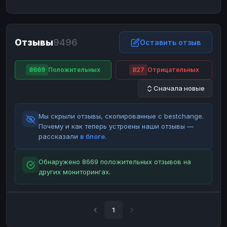
ЮMoney
ЮMoney
RUB
RUB
БАЛАНСЫ КРИПТОБИРЖ
Отзывы
9496
Binance
Binance
Оставить отзыв
RUB
RUB
ИНТЕРНЕТ БАНКИНГ
8669
Положительных
827
Отрицательных
СБЕР
СБЕР
RUB
RUB
Сначала новые
Альфа-Банк
Альфа-Банк
RUB
RUB
Райффайзен
Райффайзен
RUB
RUB
Мы скрыли отзывы, скопированные с bestchange.
ВТБ
ВТБ
RUB
RUB
Почему и как теперь устроены наши отзывы —
рассказали
в блоге
.
Т-Банк
Т-Банк
RUB
RUB
ДЕНЕЖНЫЕ ПЕРЕВОДЫ
Обнаружено 8669 положительных отзывов на
других мониторингах.
ЗК
ЗК
USD
USD
WU
WU
USD
USD
НАЛИЧНЫЕ ДЕНЬГИ
1
Наличные
Наличные
RUB
RUB