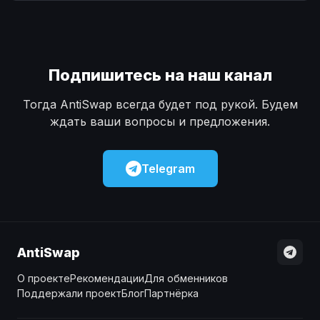
Наличные
Наличные
USD
USD
Наличные
Наличные
KZT
KZT
Подпишитесь на наш канал
Тогда AntiSwap всегда будет под рукой. Будем
ждать ваши вопросы и предложения.
Telegram
AntiSwap
О проекте
Рекомендации
Для обменников
Поддержали проект
Блог
Партнёрка