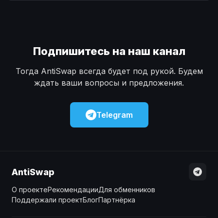
Наличные
Наличные
USD
USD
Наличные
Наличные
KZT
KZT
Подпишитесь на наш канал
Тогда AntiSwap всегда будет под рукой. Будем
ждать ваши вопросы и предложения.
Telegram
AntiSwap
О проекте
Рекомендации
Для обменников
Поддержали проект
Блог
Партнёрка