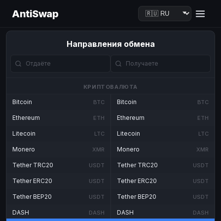
AntiSwap
Направления обмена
КРИПТОВАЛЮТА
Bitcoin
Bitcoin
BTC
BTC
Ethereum
Ethereum
ETH
ETH
Litecoin
Litecoin
LTC
LTC
Monero
Monero
XMR
XMR
Tether TRC20
Tether TRC20
USDT
USDT
Tether ERC20
Tether ERC20
USDT
USDT
Tether BEP20
Tether BEP20
USDT
USDT
DASH
DASH
DASH
DASH