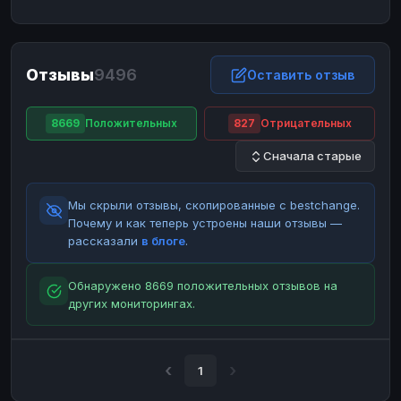
ЮMoney
ЮMoney
RUB
RUB
БАЛАНСЫ КРИПТОБИРЖ
Отзывы
9496
Binance
Binance
Оставить отзыв
RUB
RUB
ИНТЕРНЕТ БАНКИНГ
8669
Положительных
827
Отрицательных
СБЕР
СБЕР
RUB
RUB
Сначала старые
Альфа-Банк
Альфа-Банк
RUB
RUB
Райффайзен
Райффайзен
RUB
RUB
Мы скрыли отзывы, скопированные с bestchange.
ВТБ
ВТБ
RUB
RUB
Почему и как теперь устроены наши отзывы —
рассказали
в блоге
.
Т-Банк
Т-Банк
RUB
RUB
ДЕНЕЖНЫЕ ПЕРЕВОДЫ
Обнаружено 8669 положительных отзывов на
других мониторингах.
ЗК
ЗК
USD
USD
WU
WU
USD
USD
НАЛИЧНЫЕ ДЕНЬГИ
1
Наличные
Наличные
RUB
RUB