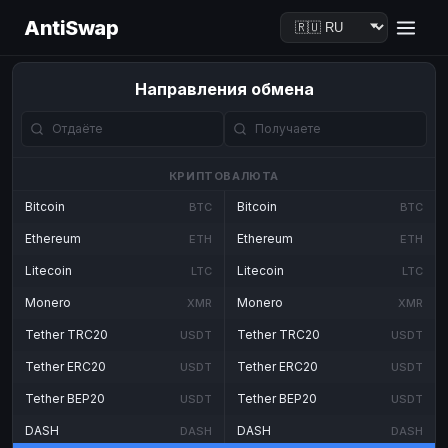
AntiSwap
Направления обмена
КРИПТОВАЛЮТА
Bitcoin
Bitcoin
BTC
BTC
Ethereum
Ethereum
ETH
ETH
Litecoin
Litecoin
LTC
LTC
Monero
Monero
XMR
XMR
Tether TRC20
Tether TRC20
USDT
USDT
Tether ERC20
Tether ERC20
USDT
USDT
Tether BEP20
Tether BEP20
USDT
USDT
DASH
DASH
DASH
DASH