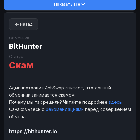
Показать все
Toncoin
Toncoin
TON
TON
Dogecoin
Dogecoin
DOGE
DOGE
Назад
TRX
TRX
TRON
TRON
Bitcoin Cash
Bitcoin Cash
BCH
BCH
Обменник
BinanceCoin
BitHunter
BinanceCoin
BEP20
BEP20
Ether Classic
Ether Classic
ETC
ETC
Статус
Скам
Solana
Solana
SOL
SOL
Ripple
Ripple
XRP
XRP
ЭЛЕКТРОННЫЕ ДЕНЬГИ
Администрация AntiSwap считает, что данный
обменник занимается скамом
Paxum
Paxum
USD
USD
Почему мы так решили? Читайте подробнее
здесь
Perfect Money
Perfect Money
USD
USD
Ознакомьтесь с
рекомендациями
перед совершением
Payoneer
Payoneer
USD
USD
обмена
PayPal
PayPal
USD
USD
https://bithunter.io
Payeer
Payeer
USD
USD