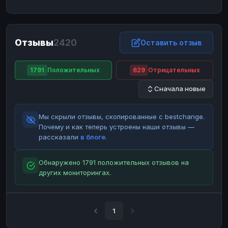
ЮMoney
ЮMoney
RUB
RUB
БАЛАНСЫ КРИПТОБИРЖ
Отзывы
2420
Binance
Binance
Оставить отзыв
RUB
RUB
ИНТЕРНЕТ БАНКИНГ
1791
Положительных
629
Отрицательных
СБЕР
СБЕР
RUB
RUB
Сначала новые
Альфа-Банк
Альфа-Банк
RUB
RUB
Райффайзен
Райффайзен
RUB
RUB
Мы скрыли отзывы, скопированные с bestchange.
ВТБ
ВТБ
RUB
RUB
Почему и как теперь устроены наши отзывы —
рассказали
в блоге
.
Т-Банк
Т-Банк
RUB
RUB
ДЕНЕЖНЫЕ ПЕРЕВОДЫ
Обнаружено 1791 положительных отзывов на
других мониторингах.
ЗК
ЗК
USD
USD
WU
WU
USD
USD
НАЛИЧНЫЕ ДЕНЬГИ
1
Наличные
Наличные
RUB
RUB