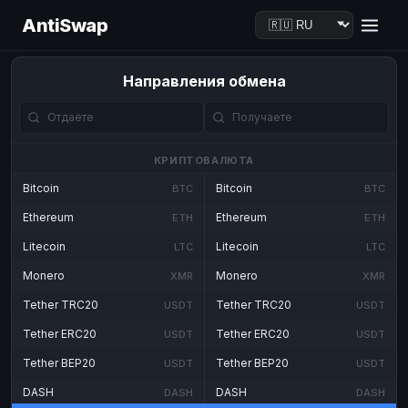
AntiSwap
Направления обмена
КРИПТОВАЛЮТА
Bitcoin
Bitcoin
BTC
BTC
Ethereum
Ethereum
ETH
ETH
Litecoin
Litecoin
LTC
LTC
Monero
Monero
XMR
XMR
Tether TRC20
Tether TRC20
USDT
USDT
Tether ERC20
Tether ERC20
USDT
USDT
Tether BEP20
Tether BEP20
USDT
USDT
DASH
DASH
DASH
DASH