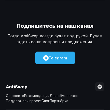
Наличные
Наличные
USD
USD
Наличные
Наличные
KZT
KZT
Подпишитесь на наш канал
Тогда AntiSwap всегда будет под рукой. Будем
ждать ваши вопросы и предложения.
Telegram
AntiSwap
О проекте
Рекомендации
Для обменников
Поддержали проект
Блог
Партнёрка