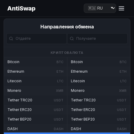
AntiSwap
Направления обмена
КРИПТОВАЛЮТА
Bitcoin
Bitcoin
BTC
BTC
Ethereum
Ethereum
ETH
ETH
Litecoin
Litecoin
LTC
LTC
Monero
Monero
XMR
XMR
Tether TRC20
Tether TRC20
USDT
USDT
Tether ERC20
Tether ERC20
USDT
USDT
Tether BEP20
Tether BEP20
USDT
USDT
DASH
DASH
DASH
DASH