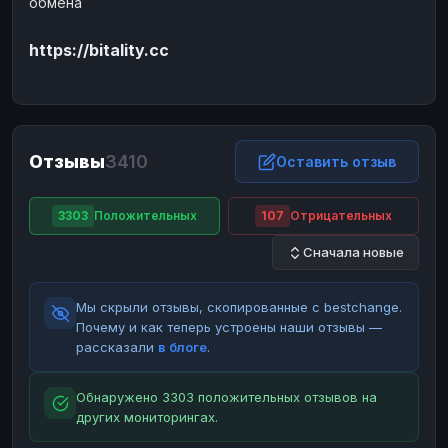
обмена
ЮMoney
ЮMoney
RUB
RUB
https://bitality.cc
БАЛАНСЫ КРИПТОБИРЖ
Binance
Binance
RUB
RUB
ИНТЕРНЕТ БАНКИНГ
СБЕР
СБЕР
RUB
RUB
Отзывы
3410
Оставить отзыв
Альфа-Банк
Альфа-Банк
RUB
RUB
Райффайзен
Райффайзен
RUB
RUB
3303
Положительных
107
Отрицательных
ВТБ
ВТБ
RUB
RUB
Сначала новые
Т-Банк
Т-Банк
RUB
RUB
Мы скрыли отзывы, скопированные с bestchange.
ДЕНЕЖНЫЕ ПЕРЕВОДЫ
Почему и как теперь устроены наши отзывы —
ЗК
ЗК
USD
USD
рассказали
в блоге
.
WU
WU
USD
USD
Обнаружено 3303 положительных отзывов на
НАЛИЧНЫЕ ДЕНЬГИ
других мониторингах.
Наличные
Наличные
RUB
RUB