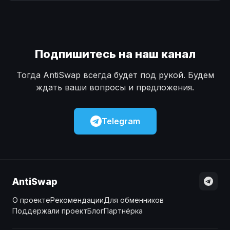
Наличные
Наличные
USD
USD
Наличные
Наличные
KZT
KZT
Подпишитесь на наш канал
Тогда AntiSwap всегда будет под рукой. Будем
ждать ваши вопросы и предложения.
Telegram
AntiSwap
О проекте
Рекомендации
Для обменников
Поддержали проект
Блог
Партнёрка