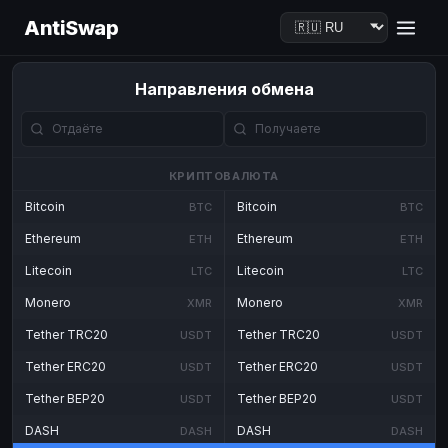
AntiSwap
Направления обмена
КРИПТОВАЛЮТА
Bitcoin
Bitcoin
BTC
BTC
Ethereum
Ethereum
ETH
ETH
Litecoin
Litecoin
LTC
LTC
Monero
Monero
XMR
XMR
Tether TRC20
Tether TRC20
USDT
USDT
Tether ERC20
Tether ERC20
USDT
USDT
Tether BEP20
Tether BEP20
USDT
USDT
DASH
DASH
DASH
DASH