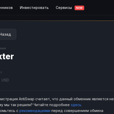
Сервисы
нников
Инвестировать
NEW
Назад
ник
xter
т
3
USD
истрация AntiSwap считает, что данный обменник является н
у мы так решили? Читайте подробнее
здесь
комьтесь с
рекомендациями
перед совершением обмена