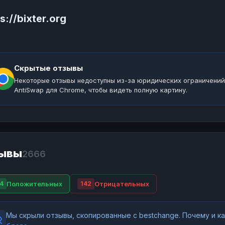
s://bixter.org
Скрытые отзывы
Некоторые отзывы недоступны из-за юридических ограничений
AntiSwap для Chrome, чтобы видеть полную картину.
ывы
2666
Положительных
Отрицательных
4
142
Мы скрыли отзывы, скопированные с bestchange. Почему и 