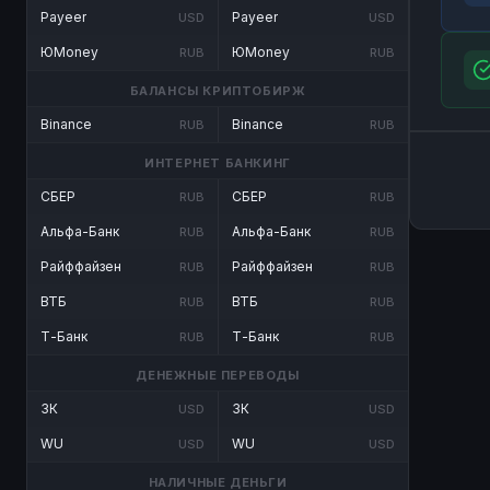
Payeer
Payeer
USD
USD
ЮMoney
ЮMoney
RUB
RUB
БАЛАНСЫ КРИПТОБИРЖ
Binance
Binance
RUB
RUB
ИНТЕРНЕТ БАНКИНГ
СБЕР
СБЕР
RUB
RUB
Альфа-Банк
Альфа-Банк
RUB
RUB
Райффайзен
Райффайзен
RUB
RUB
ВТБ
ВТБ
RUB
RUB
Т-Банк
Т-Банк
RUB
RUB
ДЕНЕЖНЫЕ ПЕРЕВОДЫ
ЗК
ЗК
USD
USD
WU
WU
USD
USD
НАЛИЧНЫЕ ДЕНЬГИ