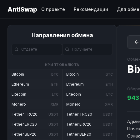
AntiSwap
О проекте
Рекомендации
Для обме
Направления обмена
Обмен
КРИПТОВАЛЮТА
Bi
Bitcoin
Bitcoin
BTC
BTC
Ethereum
Ethereum
ETH
ETH
Оборо
Litecoin
Litecoin
LTC
LTC
94
Monero
Monero
XMR
XMR
Tether TRC20
Tether TRC20
USDT
USDT
Админ
Tether ERC20
Tether ERC20
USDT
USDT
Почем
Tether BEP20
Tether BEP20
USDT
USDT
Озна