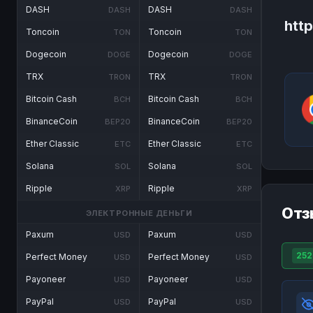
DASH
DASH
DASH
DASH
http
Toncoin
Toncoin
TON
TON
Dogecoin
Dogecoin
DOGE
DOGE
TRX
TRX
TRON
TRON
Bitcoin Cash
Bitcoin Cash
BCH
BCH
BinanceCoin
BinanceCoin
BEP20
BEP20
Ether Classic
Ether Classic
ETC
ETC
Solana
Solana
SOL
SOL
Ripple
Ripple
XRP
XRP
Отз
ЭЛЕКТРОННЫЕ ДЕНЬГИ
Paxum
Paxum
USD
USD
252
Perfect Money
Perfect Money
USD
USD
Payoneer
Payoneer
USD
USD
PayPal
PayPal
USD
USD