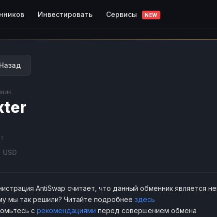
Сервисы
нников
Инвестировать
NEW
Назад
ник
xter
т
3
USD
истрация AntiSwap считает, что данный обменник является н
у мы так решили? Читайте подробнее
здесь
комьтесь с
рекомендациями
перед совершением обмена