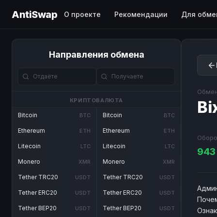
AntiSwap
О проекте
Рекомендации
Для обме
Направления обмена
Обмен
КРИПТОВАЛЮТА
Bi
Bitcoin
Bitcoin
BTC
BTC
Ethereum
Ethereum
ETH
ETH
Оборо
Litecoin
Litecoin
LTC
LTC
94
Monero
Monero
XMR
XMR
Tether TRC20
Tether TRC20
USDT
USDT
Админ
Tether ERC20
Tether ERC20
USDT
USDT
Почем
Tether BEP20
Tether BEP20
USDT
USDT
Озна