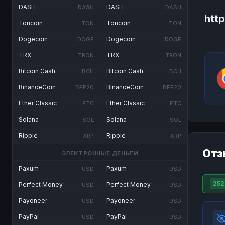
DASH
DASH
DASH
DASH
http
Toncoin
Toncoin
TON
TON
Dogecoin
Dogecoin
DOGE
DOGE
TRX
TRX
TRON
TRON
Bitcoin Cash
Bitcoin Cash
BCH
BCH
BinanceCoin
BinanceCoin
BEP20
BEP20
Ether Classic
Ether Classic
ETC
ETC
Solana
Solana
SOL
SOL
Ripple
Ripple
XRP
XRP
Отз
ЭЛЕКТРОННЫЕ ДЕНЬГИ
Paxum
Paxum
USD
USD
252
Perfect Money
Perfect Money
USD
USD
Payoneer
Payoneer
USD
USD
PayPal
PayPal
USD
USD