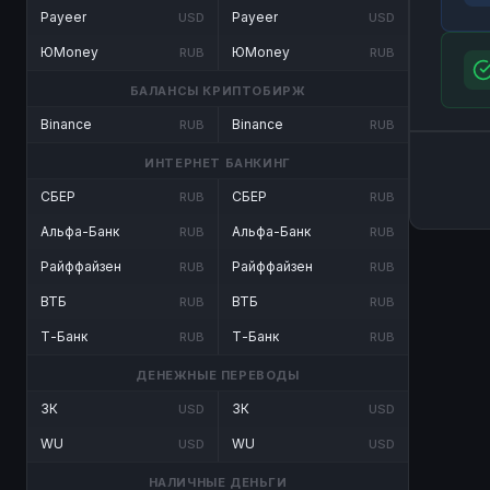
Payeer
Payeer
USD
USD
ЮMoney
ЮMoney
RUB
RUB
БАЛАНСЫ КРИПТОБИРЖ
Binance
Binance
RUB
RUB
ИНТЕРНЕТ БАНКИНГ
СБЕР
СБЕР
RUB
RUB
Альфа-Банк
Альфа-Банк
RUB
RUB
Райффайзен
Райффайзен
RUB
RUB
ВТБ
ВТБ
RUB
RUB
Т-Банк
Т-Банк
RUB
RUB
ДЕНЕЖНЫЕ ПЕРЕВОДЫ
ЗК
ЗК
USD
USD
WU
WU
USD
USD
НАЛИЧНЫЕ ДЕНЬГИ