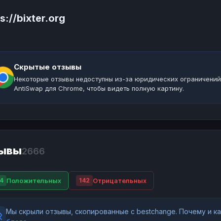
s://bixter.org
Скрытые отзывы
Некоторые отзывы недоступны из-за юридических ограничений
AntiSwap для Chrome, чтобы видеть полную картину.
ывы
2666
Положительных
Отрицательных
4
142
Мы скрыли отзывы, скопированные с bestchange. Почему и 