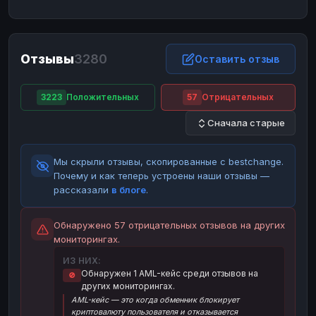
ЮMoney
ЮMoney
RUB
RUB
БАЛАНСЫ КРИПТОБИРЖ
Отзывы
3280
Binance
Binance
Оставить отзыв
RUB
RUB
ИНТЕРНЕТ БАНКИНГ
3223
Положительных
57
Отрицательных
СБЕР
СБЕР
RUB
RUB
Сначала старые
Альфа-Банк
Альфа-Банк
RUB
RUB
Райффайзен
Райффайзен
RUB
RUB
Мы скрыли отзывы, скопированные с bestchange.
ВТБ
ВТБ
RUB
RUB
Почему и как теперь устроены наши отзывы —
рассказали
в блоге
.
Т-Банк
Т-Банк
RUB
RUB
ДЕНЕЖНЫЕ ПЕРЕВОДЫ
Обнаружено 57 отрицательных отзывов на других
мониторингах.
ЗК
ЗК
USD
USD
ИЗ НИХ:
WU
WU
USD
USD
Обнаружен 1 AML-кейс среди отзывов на
🚫
других мониторингах.
НАЛИЧНЫЕ ДЕНЬГИ
AML-кейс — это когда обменник блокирует
Наличные
Наличные
RUB
RUB
криптовалюту пользователя и отказывается