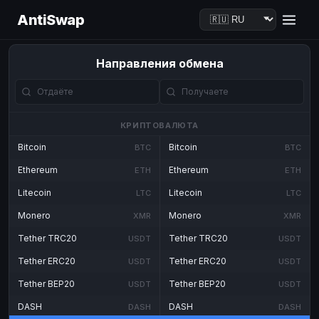
AntiSwap
Направления обмена
КРИПТОВАЛЮТА
Bitcoin
Bitcoin
BTC
BTC
Ethereum
Ethereum
ETH
ETH
Litecoin
Litecoin
LTC
LTC
Monero
Monero
XMR
XMR
Tether TRC20
Tether TRC20
USDT
USDT
Tether ERC20
Tether ERC20
USDT
USDT
Tether BEP20
Tether BEP20
USDT
USDT
DASH
DASH
DASH
DASH