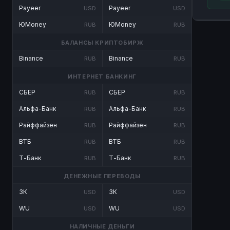
Payeer
Payeer
USD
USD
ЮMoney
ЮMoney
RUB
RUB
БАЛАНСЫ КРИПТОБИРЖ
Binance
Binance
RUB
RUB
ИНТЕРНЕТ БАНКИНГ
СБЕР
СБЕР
RUB
RUB
Альфа-Банк
Альфа-Банк
RUB
RUB
Райффайзен
Райффайзен
RUB
RUB
ВТБ
ВТБ
RUB
RUB
Т-Банк
Т-Банк
RUB
RUB
ДЕНЕЖНЫЕ ПЕРЕВОДЫ
ЗК
ЗК
USD
USD
WU
WU
USD
USD
НАЛИЧНЫЕ ДЕНЬГИ