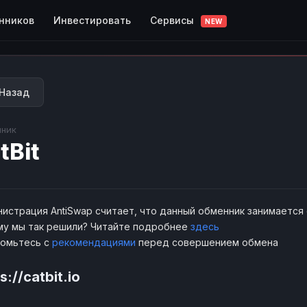
Сервисы
нников
Инвестировать
NEW
Назад
ник
tBit
истрация AntiSwap считает, что данный обменник занимается
у мы так решили? Читайте подробнее
здесь
комьтесь с
рекомендациями
перед совершением обмена
s://catbit.io