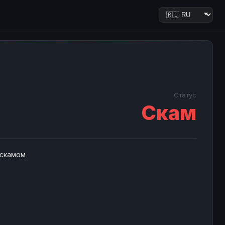
Статус
Скам
 скамом