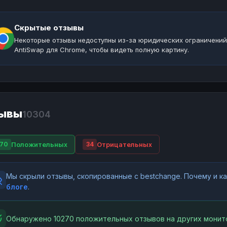
Скрытые отзывы
Некоторые отзывы недоступны из-за юридических ограничений
AntiSwap для Chrome, чтобы видеть полную картину.
ывы
10304
Положительных
Отрицательных
70
34
Мы скрыли отзывы, скопированные с bestchange. Почему и 
блоге
.
Обнаружено 10270 положительных отзывов на других монит