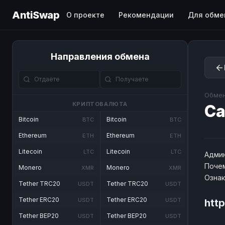
AntiSwap
О проекте
Рекомендации
Для обме
Направления обмена
Обмен
КРИПТОВАЛЮТА
Ca
Bitcoin
Bitcoin
BTC
BTC
Ethereum
Ethereum
ETH
ETH
Litecoin
Litecoin
LTC
LTC
Админ
Почем
Monero
Monero
XMR
XMR
Озна
Tether TRC20
Tether TRC20
USDT
USDT
Tether ERC20
Tether ERC20
USDT
USDT
http
Tether BEP20
Tether BEP20
USDT
USDT