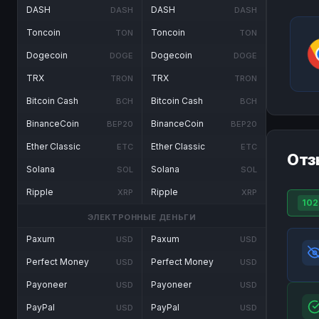
DASH
DASH
DASH
DASH
Toncoin
Toncoin
TON
TON
Dogecoin
Dogecoin
DOGE
DOGE
TRX
TRX
TRON
TRON
Bitcoin Cash
Bitcoin Cash
BCH
BCH
BinanceCoin
BinanceCoin
BEP20
BEP20
Ether Classic
Ether Classic
ETC
ETC
Отз
Solana
Solana
SOL
SOL
Ripple
Ripple
XRP
XRP
102
ЭЛЕКТРОННЫЕ ДЕНЬГИ
Paxum
Paxum
USD
USD
Perfect Money
Perfect Money
USD
USD
Payoneer
Payoneer
USD
USD
PayPal
PayPal
USD
USD