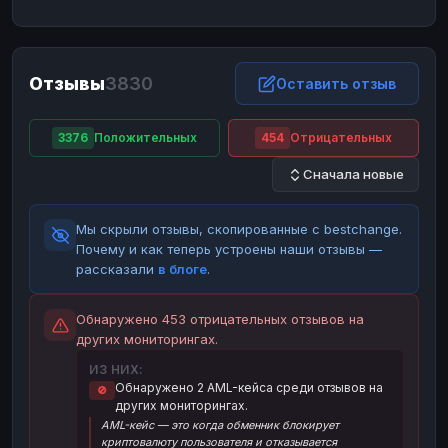
ЮMoney
ЮMoney
RUB
RUB
БАЛАНСЫ КРИПТОБИРЖ
Отзывы
3830
Binance
Binance
Оставить отзыв
RUB
RUB
ИНТЕРНЕТ БАНКИНГ
3376
Положительных
454
Отрицательных
СБЕР
СБЕР
RUB
RUB
Сначала новые
Альфа-Банк
Альфа-Банк
RUB
RUB
Райффайзен
Райффайзен
RUB
RUB
Мы скрыли отзывы, скопированные с bestchange.
ВТБ
ВТБ
RUB
RUB
Почему и как теперь устроены наши отзывы —
рассказали
в блоге
.
Т-Банк
Т-Банк
RUB
RUB
ДЕНЕЖНЫЕ ПЕРЕВОДЫ
Обнаружено 453 отрицательных отзывов на
других мониторингах.
ЗК
ЗК
USD
USD
ИЗ НИХ:
WU
WU
USD
USD
Обнаружено 2 AML-кейса среди отзывов на
🚫
других мониторингах.
НАЛИЧНЫЕ ДЕНЬГИ
AML-кейс — это когда обменник блокирует
Наличные
Наличные
RUB
RUB
криптовалюту пользователя и отказывается