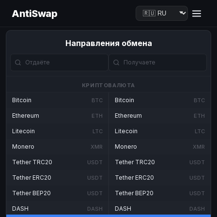
AntiSwap
Направления обмена
КРИПТОВАЛЮТА
Bitcoin
Bitcoin
BTC
BTC
Ethereum
Ethereum
ETH
ETH
Litecoin
Litecoin
LTC
LTC
Monero
Monero
XMR
XMR
Tether TRC20
Tether TRC20
USDT
USDT
Tether ERC20
Tether ERC20
USDT
USDT
Tether BEP20
Tether BEP20
USDT
USDT
DASH
DASH
DASH
DASH