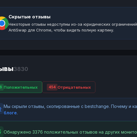
Скрытые отзывы
Некоторые отзывы недоступны из-за юридических ограничений
AntiSwap для Chrome, чтобы видеть полную картину.
ывы
3830
Положительных
Отрицательных
6
454
Мы скрыли отзывы, скопированные с bestchange. Почему и 
блоге
.
Обнаружено 3376 положительных отзывов на других монито