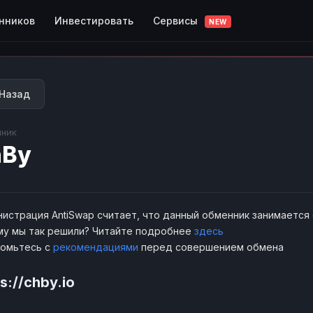
Сервисы
нников
Инвестировать
NEW
Назад
ник
hBy
истрация AntiSwap считает, что данный обменник занимается
у мы так решили? Читайте подробнее
здесь
комьтесь с
рекомендациями
перед совершением обмена
s://chby.io