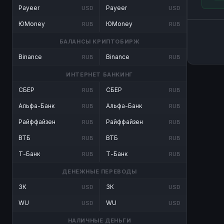
Payeer
Payeer
USD
USD
ЮMoney
ЮMoney
RUB
RUB
БАЛАНСЫ КРИПТОБИРЖ
Binance
Binance
RUB
RUB
ИНТЕРНЕТ БАНКИНГ
СБЕР
СБЕР
RUB
RUB
Альфа-Банк
Альфа-Банк
RUB
RUB
Райффайзен
Райффайзен
RUB
RUB
ВТБ
ВТБ
RUB
RUB
Т-Банк
Т-Банк
RUB
RUB
ДЕНЕЖНЫЕ ПЕРЕВОДЫ
ЗК
ЗК
USD
USD
WU
WU
USD
USD
НАЛИЧНЫЕ ДЕНЬГИ