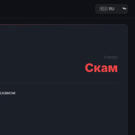
Статус
Скам
 скамом