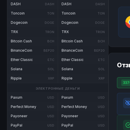
DASH
DASH
DASH
DASH
Toncoin
Toncoin
TON
TON
Dogecoin
Dogecoin
DOGE
DOGE
TRX
TRX
TRON
TRON
Bitcoin Cash
Bitcoin Cash
BCH
BCH
BinanceCoin
BinanceCoin
BEP20
BEP20
Ether Classic
Ether Classic
ETC
ETC
Отз
Solana
Solana
SOL
SOL
Ripple
Ripple
XRP
XRP
337
ЭЛЕКТРОННЫЕ ДЕНЬГИ
Paxum
Paxum
USD
USD
Perfect Money
Perfect Money
USD
USD
Payoneer
Payoneer
USD
USD
PayPal
PayPal
USD
USD