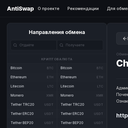
AntiSwap
О проекте
Рекомендации
Для обме
Направления обмена
Обмен
КРИПТОВАЛЮТА
C
Bitcoin
Bitcoin
BTC
BTC
Ethereum
Ethereum
ETH
ETH
Litecoin
Litecoin
LTC
LTC
Админ
Почем
Monero
Monero
XMR
XMR
Озна
Tether TRC20
Tether TRC20
USDT
USDT
Tether ERC20
Tether ERC20
USDT
USDT
http
Tether BEP20
Tether BEP20
USDT
USDT