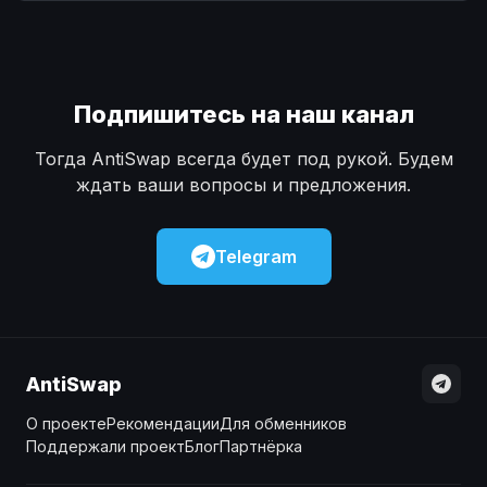
Наличные
Наличные
USD
USD
Наличные
Наличные
KZT
KZT
Подпишитесь на наш канал
Тогда AntiSwap всегда будет под рукой. Будем
ждать ваши вопросы и предложения.
Telegram
AntiSwap
О проекте
Рекомендации
Для обменников
Поддержали проект
Блог
Партнёрка