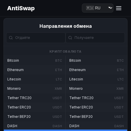
AntiSwap
Направления обмена
КРИПТОВАЛЮТА
Bitcoin
Bitcoin
BTC
BTC
Ethereum
Ethereum
ETH
ETH
Litecoin
Litecoin
LTC
LTC
Monero
Monero
XMR
XMR
Tether TRC20
Tether TRC20
USDT
USDT
Tether ERC20
Tether ERC20
USDT
USDT
Tether BEP20
Tether BEP20
USDT
USDT
DASH
DASH
DASH
DASH