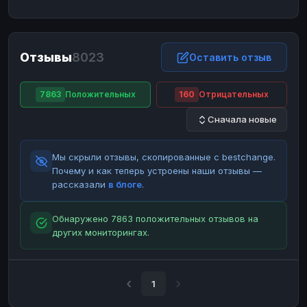
ЮMoney
ЮMoney
RUB
RUB
БАЛАНСЫ КРИПТОБИРЖ
Отзывы
8023
Binance
Binance
Оставить отзыв
RUB
RUB
ИНТЕРНЕТ БАНКИНГ
7863
Положительных
160
Отрицательных
СБЕР
СБЕР
RUB
RUB
Сначала новые
Альфа-Банк
Альфа-Банк
RUB
RUB
Райффайзен
Райффайзен
RUB
RUB
Мы скрыли отзывы, скопированные с bestchange.
ВТБ
ВТБ
RUB
RUB
Почему и как теперь устроены наши отзывы —
рассказали
в блоге
.
Т-Банк
Т-Банк
RUB
RUB
ДЕНЕЖНЫЕ ПЕРЕВОДЫ
Обнаружено 7863 положительных отзывов на
других мониторингах.
ЗК
ЗК
USD
USD
WU
WU
USD
USD
НАЛИЧНЫЕ ДЕНЬГИ
1
Наличные
Наличные
RUB
RUB