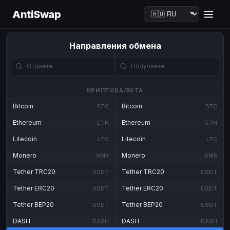
AntiSwap
Направления обмена
КРИПТОВАЛЮТА
Bitcoin
Bitcoin
BTC
BTC
Ethereum
Ethereum
ETH
ETH
Litecoin
Litecoin
LTC
LTC
Monero
Monero
XMR
XMR
Tether TRC20
Tether TRC20
USDT
USDT
Tether ERC20
Tether ERC20
USDT
USDT
Tether BEP20
Tether BEP20
USDT
USDT
DASH
DASH
DASH
DASH