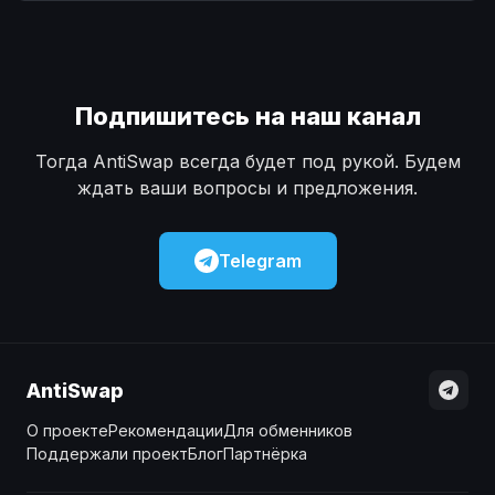
Наличные
Наличные
USD
USD
Наличные
Наличные
KZT
KZT
Подпишитесь на наш канал
Тогда AntiSwap всегда будет под рукой. Будем
ждать ваши вопросы и предложения.
Telegram
AntiSwap
О проекте
Рекомендации
Для обменников
Поддержали проект
Блог
Партнёрка