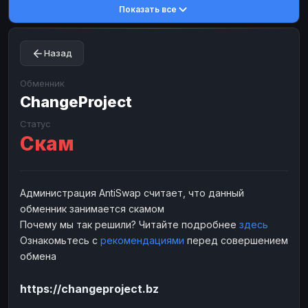
Показать все
Toncoin
Toncoin
TON
TON
Dogecoin
Dogecoin
DOGE
DOGE
Назад
TRX
TRX
TRON
TRON
Bitcoin Cash
Bitcoin Cash
BCH
BCH
Обменник
BinanceCoin
ChangeProject
BinanceCoin
BEP20
BEP20
Ether Classic
Ether Classic
ETC
ETC
Статус
Скам
Solana
Solana
SOL
SOL
Ripple
Ripple
XRP
XRP
ЭЛЕКТРОННЫЕ ДЕНЬГИ
Администрация AntiSwap считает, что данный
обменник занимается скамом
Paxum
Paxum
USD
USD
Почему мы так решили? Читайте подробнее
здесь
Perfect Money
Perfect Money
USD
USD
Ознакомьтесь с
рекомендациями
перед совершением
Payoneer
Payoneer
USD
USD
обмена
PayPal
PayPal
USD
USD
https://changeproject.bz
Payeer
Payeer
USD
USD