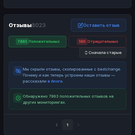
ЮMoney
ЮMoney
RUB
RUB
БАЛАНСЫ КРИПТОБИРЖ
Отзывы
8023
Binance
Binance
Оставить отзыв
RUB
RUB
ИНТЕРНЕТ БАНКИНГ
7863
Положительных
160
Отрицательных
СБЕР
СБЕР
RUB
RUB
Сначала старые
Альфа-Банк
Альфа-Банк
RUB
RUB
Райффайзен
Райффайзен
RUB
RUB
Мы скрыли отзывы, скопированные с bestchange.
ВТБ
ВТБ
RUB
RUB
Почему и как теперь устроены наши отзывы —
рассказали
в блоге
.
Т-Банк
Т-Банк
RUB
RUB
ДЕНЕЖНЫЕ ПЕРЕВОДЫ
Обнаружено 7863 положительных отзывов на
других мониторингах.
ЗК
ЗК
USD
USD
WU
WU
USD
USD
НАЛИЧНЫЕ ДЕНЬГИ
1
Наличные
Наличные
RUB
RUB