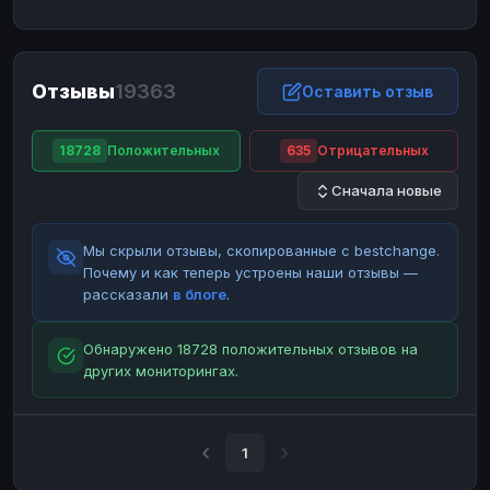
ЮMoney
ЮMoney
RUB
RUB
БАЛАНСЫ КРИПТОБИРЖ
Отзывы
19363
Binance
Binance
Оставить отзыв
RUB
RUB
ИНТЕРНЕТ БАНКИНГ
18728
Положительных
635
Отрицательных
СБЕР
СБЕР
RUB
RUB
Сначала новые
Альфа-Банк
Альфа-Банк
RUB
RUB
Райффайзен
Райффайзен
RUB
RUB
Мы скрыли отзывы, скопированные с bestchange.
ВТБ
ВТБ
RUB
RUB
Почему и как теперь устроены наши отзывы —
рассказали
в блоге
.
Т-Банк
Т-Банк
RUB
RUB
ДЕНЕЖНЫЕ ПЕРЕВОДЫ
Обнаружено 18728 положительных отзывов на
других мониторингах.
ЗК
ЗК
USD
USD
WU
WU
USD
USD
НАЛИЧНЫЕ ДЕНЬГИ
1
Наличные
Наличные
RUB
RUB