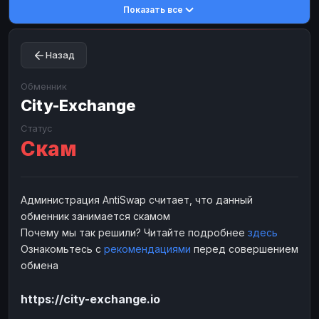
Показать все
Toncoin
Toncoin
TON
TON
Dogecoin
Dogecoin
DOGE
DOGE
Назад
TRX
TRX
TRON
TRON
Bitcoin Cash
Bitcoin Cash
BCH
BCH
Обменник
BinanceCoin
City-Exchange
BinanceCoin
BEP20
BEP20
Ether Classic
Ether Classic
ETC
ETC
Статус
Скам
Solana
Solana
SOL
SOL
Ripple
Ripple
XRP
XRP
ЭЛЕКТРОННЫЕ ДЕНЬГИ
Администрация AntiSwap считает, что данный
обменник занимается скамом
Paxum
Paxum
USD
USD
Почему мы так решили? Читайте подробнее
здесь
Perfect Money
Perfect Money
USD
USD
Ознакомьтесь с
рекомендациями
перед совершением
Payoneer
Payoneer
USD
USD
обмена
PayPal
PayPal
USD
USD
https://city-exchange.io
Payeer
Payeer
USD
USD