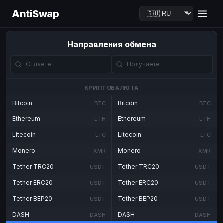
AntiSwap
Направления обмена
КРИПТОВАЛЮТА
Bitcoin
Bitcoin
BTC
BTC
Ethereum
Ethereum
ETH
ETH
Litecoin
Litecoin
LTC
LTC
Monero
Monero
XMR
XMR
Tether TRC20
Tether TRC20
USDT
USDT
Tether ERC20
Tether ERC20
USDT
USDT
Tether BEP20
Tether BEP20
USDT
USDT
DASH
DASH
DASH
DASH