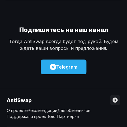
Наличные
Наличные
USD
USD
Наличные
Наличные
KZT
KZT
Подпишитесь на наш канал
Тогда AntiSwap всегда будет под рукой. Будем
ждать ваши вопросы и предложения.
Telegram
AntiSwap
О проекте
Рекомендации
Для обменников
Поддержали проект
Блог
Партнёрка