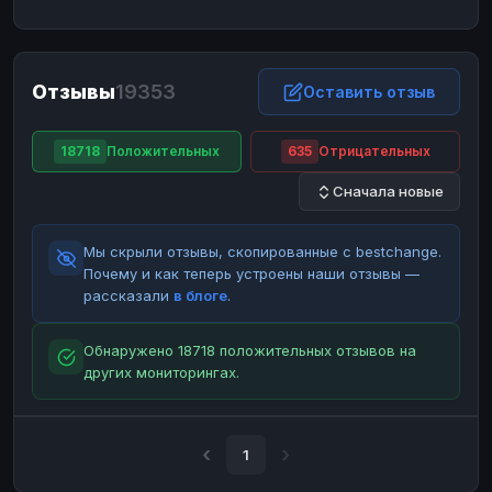
ЮMoney
ЮMoney
RUB
RUB
БАЛАНСЫ КРИПТОБИРЖ
Отзывы
19353
Binance
Binance
Оставить отзыв
RUB
RUB
ИНТЕРНЕТ БАНКИНГ
18718
Положительных
635
Отрицательных
СБЕР
СБЕР
RUB
RUB
Сначала новые
Альфа-Банк
Альфа-Банк
RUB
RUB
Райффайзен
Райффайзен
RUB
RUB
Мы скрыли отзывы, скопированные с bestchange.
ВТБ
ВТБ
RUB
RUB
Почему и как теперь устроены наши отзывы —
рассказали
в блоге
.
Т-Банк
Т-Банк
RUB
RUB
ДЕНЕЖНЫЕ ПЕРЕВОДЫ
Обнаружено 18718 положительных отзывов на
других мониторингах.
ЗК
ЗК
USD
USD
WU
WU
USD
USD
НАЛИЧНЫЕ ДЕНЬГИ
1
Наличные
Наличные
RUB
RUB