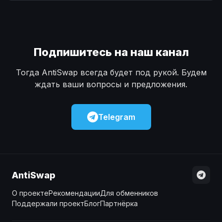
Наличные
Наличные
USD
USD
Наличные
Наличные
KZT
KZT
Подпишитесь на наш канал
Тогда AntiSwap всегда будет под рукой. Будем
ждать ваши вопросы и предложения.
Telegram
AntiSwap
О проекте
Рекомендации
Для обменников
Поддержали проект
Блог
Партнёрка