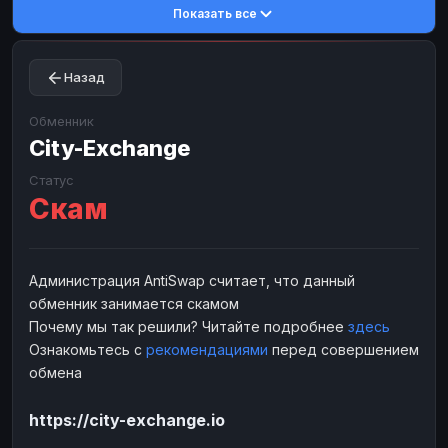
Показать все
Toncoin
Toncoin
TON
TON
Dogecoin
Dogecoin
DOGE
DOGE
Назад
TRX
TRX
TRON
TRON
Bitcoin Cash
Bitcoin Cash
BCH
BCH
Обменник
BinanceCoin
City-Exchange
BinanceCoin
BEP20
BEP20
Ether Classic
Ether Classic
ETC
ETC
Статус
Скам
Solana
Solana
SOL
SOL
Ripple
Ripple
XRP
XRP
ЭЛЕКТРОННЫЕ ДЕНЬГИ
Администрация AntiSwap считает, что данный
обменник занимается скамом
Paxum
Paxum
USD
USD
Почему мы так решили? Читайте подробнее
здесь
Perfect Money
Perfect Money
USD
USD
Ознакомьтесь с
рекомендациями
перед совершением
Payoneer
Payoneer
USD
USD
обмена
PayPal
PayPal
USD
USD
https://city-exchange.io
Payeer
Payeer
USD
USD