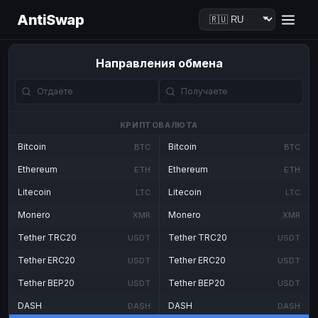
AntiSwap
Направления обмена
КРИПТОВАЛЮТА
Bitcoin
Bitcoin
BTC
BTC
Ethereum
Ethereum
ETH
ETH
Litecoin
Litecoin
LTC
LTC
Monero
Monero
XMR
XMR
Tether TRC20
Tether TRC20
USDT
USDT
Tether ERC20
Tether ERC20
USDT
USDT
Tether BEP20
Tether BEP20
USDT
USDT
DASH
DASH
DASH
DASH