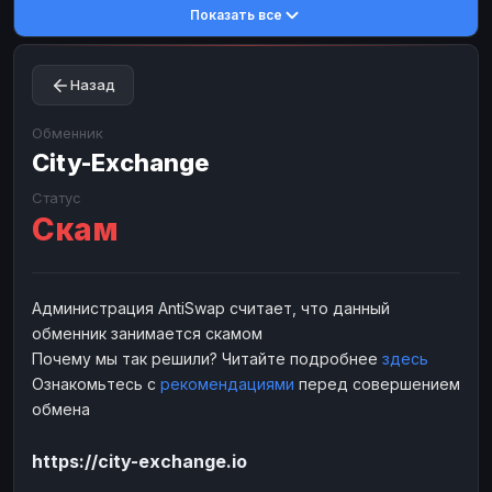
Показать все
Toncoin
Toncoin
TON
TON
Dogecoin
Dogecoin
DOGE
DOGE
Назад
TRX
TRX
TRON
TRON
Bitcoin Cash
Bitcoin Cash
BCH
BCH
Обменник
BinanceCoin
City-Exchange
BinanceCoin
BEP20
BEP20
Ether Classic
Ether Classic
ETC
ETC
Статус
Скам
Solana
Solana
SOL
SOL
Ripple
Ripple
XRP
XRP
ЭЛЕКТРОННЫЕ ДЕНЬГИ
Администрация AntiSwap считает, что данный
обменник занимается скамом
Paxum
Paxum
USD
USD
Почему мы так решили? Читайте подробнее
здесь
Perfect Money
Perfect Money
USD
USD
Ознакомьтесь с
рекомендациями
перед совершением
Payoneer
Payoneer
USD
USD
обмена
PayPal
PayPal
USD
USD
https://city-exchange.io
Payeer
Payeer
USD
USD