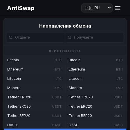
AntiSwap
Направления обмена
КРИПТОВАЛЮТА
Bitcoin
Bitcoin
BTC
BTC
Ethereum
Ethereum
ETH
ETH
Litecoin
Litecoin
LTC
LTC
Monero
Monero
XMR
XMR
Tether TRC20
Tether TRC20
USDT
USDT
Tether ERC20
Tether ERC20
USDT
USDT
Tether BEP20
Tether BEP20
USDT
USDT
DASH
DASH
DASH
DASH