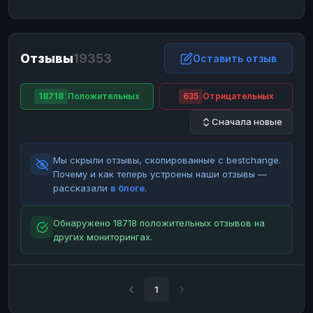
ЮMoney
ЮMoney
RUB
RUB
БАЛАНСЫ КРИПТОБИРЖ
Отзывы
19353
Binance
Binance
Оставить отзыв
RUB
RUB
ИНТЕРНЕТ БАНКИНГ
18718
Положительных
635
Отрицательных
СБЕР
СБЕР
RUB
RUB
Сначала новые
Альфа-Банк
Альфа-Банк
RUB
RUB
Райффайзен
Райффайзен
RUB
RUB
Мы скрыли отзывы, скопированные с bestchange.
ВТБ
ВТБ
RUB
RUB
Почему и как теперь устроены наши отзывы —
рассказали
в блоге
.
Т-Банк
Т-Банк
RUB
RUB
ДЕНЕЖНЫЕ ПЕРЕВОДЫ
Обнаружено 18718 положительных отзывов на
других мониторингах.
ЗК
ЗК
USD
USD
WU
WU
USD
USD
НАЛИЧНЫЕ ДЕНЬГИ
1
Наличные
Наличные
RUB
RUB