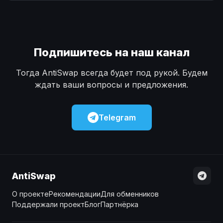
Наличные
Наличные
USD
USD
Наличные
Наличные
KZT
KZT
Подпишитесь на наш канал
Тогда AntiSwap всегда будет под рукой. Будем
ждать ваши вопросы и предложения.
Telegram
AntiSwap
О проекте
Рекомендации
Для обменников
Поддержали проект
Блог
Партнёрка