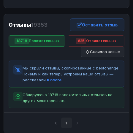
ЮMoney
ЮMoney
RUB
RUB
БАЛАНСЫ КРИПТОБИРЖ
Отзывы
19353
Binance
Binance
Оставить отзыв
RUB
RUB
ИНТЕРНЕТ БАНКИНГ
18718
Положительных
635
Отрицательных
СБЕР
СБЕР
RUB
RUB
Сначала новые
Альфа-Банк
Альфа-Банк
RUB
RUB
Райффайзен
Райффайзен
RUB
RUB
Мы скрыли отзывы, скопированные с bestchange.
ВТБ
ВТБ
RUB
RUB
Почему и как теперь устроены наши отзывы —
рассказали
в блоге
.
Т-Банк
Т-Банк
RUB
RUB
ДЕНЕЖНЫЕ ПЕРЕВОДЫ
Обнаружено 18718 положительных отзывов на
других мониторингах.
ЗК
ЗК
USD
USD
WU
WU
USD
USD
НАЛИЧНЫЕ ДЕНЬГИ
1
Наличные
Наличные
RUB
RUB