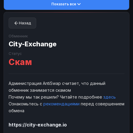
Показать все
Toncoin
Toncoin
TON
TON
Dogecoin
Dogecoin
DOGE
DOGE
Назад
TRX
TRX
TRON
TRON
Bitcoin Cash
Bitcoin Cash
BCH
BCH
Обменник
BinanceCoin
City-Exchange
BinanceCoin
BEP20
BEP20
Ether Classic
Ether Classic
ETC
ETC
Статус
Скам
Solana
Solana
SOL
SOL
Ripple
Ripple
XRP
XRP
ЭЛЕКТРОННЫЕ ДЕНЬГИ
Администрация AntiSwap считает, что данный
обменник занимается скамом
Paxum
Paxum
USD
USD
Почему мы так решили? Читайте подробнее
здесь
Perfect Money
Perfect Money
USD
USD
Ознакомьтесь с
рекомендациями
перед совершением
Payoneer
Payoneer
USD
USD
обмена
PayPal
PayPal
USD
USD
https://city-exchange.io
Payeer
Payeer
USD
USD