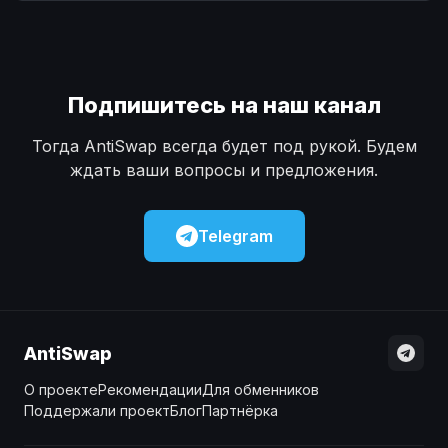
Наличные
Наличные
USD
USD
Наличные
Наличные
KZT
KZT
Подпишитесь на наш канал
Тогда AntiSwap всегда будет под рукой. Будем
ждать ваши вопросы и предложения.
Telegram
AntiSwap
О проекте
Рекомендации
Для обменников
Поддержали проект
Блог
Партнёрка