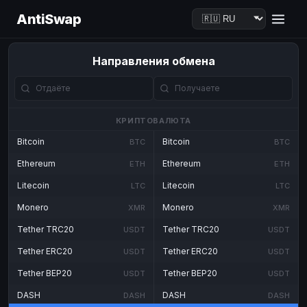
AntiSwap
Направления обмена
КРИПТОВАЛЮТА
Bitcoin
Bitcoin
BTC
BTC
Ethereum
Ethereum
ETH
ETH
Litecoin
Litecoin
LTC
LTC
Monero
Monero
XMR
XMR
Tether TRC20
Tether TRC20
USDT
USDT
Tether ERC20
Tether ERC20
USDT
USDT
Tether BEP20
Tether BEP20
USDT
USDT
DASH
DASH
DASH
DASH