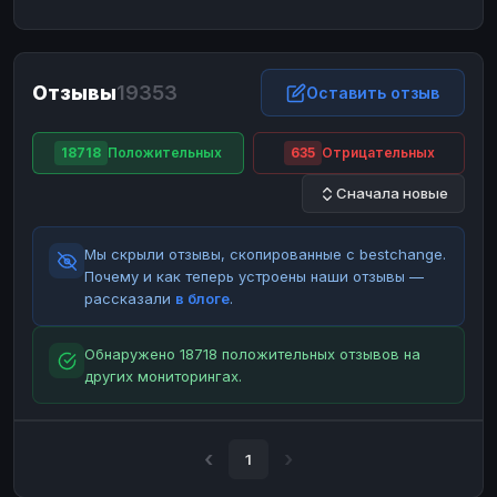
ЮMoney
ЮMoney
RUB
RUB
БАЛАНСЫ КРИПТОБИРЖ
Отзывы
19353
Binance
Binance
Оставить отзыв
RUB
RUB
ИНТЕРНЕТ БАНКИНГ
18718
Положительных
635
Отрицательных
СБЕР
СБЕР
RUB
RUB
Сначала новые
Альфа-Банк
Альфа-Банк
RUB
RUB
Райффайзен
Райффайзен
RUB
RUB
Мы скрыли отзывы, скопированные с bestchange.
ВТБ
ВТБ
RUB
RUB
Почему и как теперь устроены наши отзывы —
рассказали
в блоге
.
Т-Банк
Т-Банк
RUB
RUB
ДЕНЕЖНЫЕ ПЕРЕВОДЫ
Обнаружено 18718 положительных отзывов на
других мониторингах.
ЗК
ЗК
USD
USD
WU
WU
USD
USD
НАЛИЧНЫЕ ДЕНЬГИ
1
Наличные
Наличные
RUB
RUB