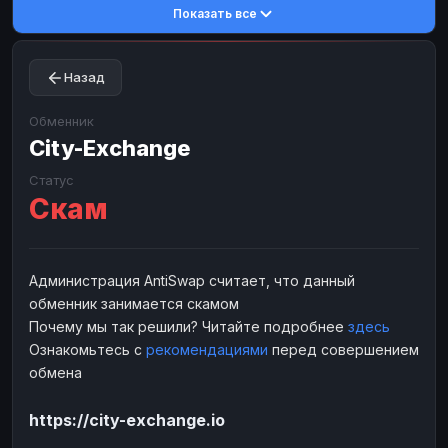
Показать все
Toncoin
Toncoin
TON
TON
Dogecoin
Dogecoin
DOGE
DOGE
Назад
TRX
TRX
TRON
TRON
Bitcoin Cash
Bitcoin Cash
BCH
BCH
Обменник
BinanceCoin
City-Exchange
BinanceCoin
BEP20
BEP20
Ether Classic
Ether Classic
ETC
ETC
Статус
Скам
Solana
Solana
SOL
SOL
Ripple
Ripple
XRP
XRP
ЭЛЕКТРОННЫЕ ДЕНЬГИ
Администрация AntiSwap считает, что данный
обменник занимается скамом
Paxum
Paxum
USD
USD
Почему мы так решили? Читайте подробнее
здесь
Perfect Money
Perfect Money
USD
USD
Ознакомьтесь с
рекомендациями
перед совершением
Payoneer
Payoneer
USD
USD
обмена
PayPal
PayPal
USD
USD
https://city-exchange.io
Payeer
Payeer
USD
USD