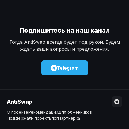
Наличные
Наличные
USD
USD
Наличные
Наличные
KZT
KZT
Подпишитесь на наш канал
Тогда AntiSwap всегда будет под рукой. Будем
ждать ваши вопросы и предложения.
Telegram
AntiSwap
О проекте
Рекомендации
Для обменников
Поддержали проект
Блог
Партнёрка