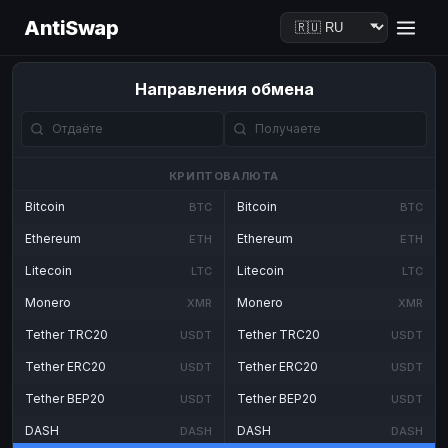
AntiSwap
Направления обмена
КРИПТОВАЛЮТА
Bitcoin
Bitcoin
BTC
BTC
Ethereum
Ethereum
ETH
ETH
Litecoin
Litecoin
LTC
LTC
Monero
Monero
XMR
XMR
Tether TRC20
Tether TRC20
USDT
USDT
Tether ERC20
Tether ERC20
USDT
USDT
Tether BEP20
Tether BEP20
USDT
USDT
DASH
DASH
DASH
DASH