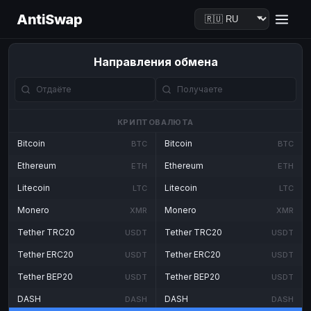
AntiSwap
Направления обмена
КРИПТОВАЛЮТА
Bitcoin
Bitcoin
BTC
BTC
Ethereum
Ethereum
ETH
ETH
Litecoin
Litecoin
LTC
LTC
Monero
Monero
XMR
XMR
Tether TRC20
Tether TRC20
USDT
USDT
Tether ERC20
Tether ERC20
USDT
USDT
Tether BEP20
Tether BEP20
USDT
USDT
DASH
DASH
DASH
DASH