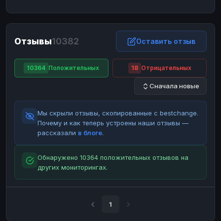
ЮMoney
ЮMoney
RUB
RUB
БАЛАНСЫ КРИПТОБИРЖ
Отзывы
10382
Binance
Binance
Оставить отзыв
RUB
RUB
ИНТЕРНЕТ БАНКИНГ
10364
Положительных
18
Отрицательных
СБЕР
СБЕР
RUB
RUB
Сначала новые
Альфа-Банк
Альфа-Банк
RUB
RUB
Райффайзен
Райффайзен
RUB
RUB
Мы скрыли отзывы, скопированные с bestchange.
ВТБ
ВТБ
RUB
RUB
Почему и как теперь устроены наши отзывы —
рассказали
в блоге
.
Т-Банк
Т-Банк
RUB
RUB
ДЕНЕЖНЫЕ ПЕРЕВОДЫ
Обнаружено 10364 положительных отзывов на
других мониторингах.
ЗК
ЗК
USD
USD
WU
WU
USD
USD
НАЛИЧНЫЕ ДЕНЬГИ
1
Наличные
Наличные
RUB
RUB