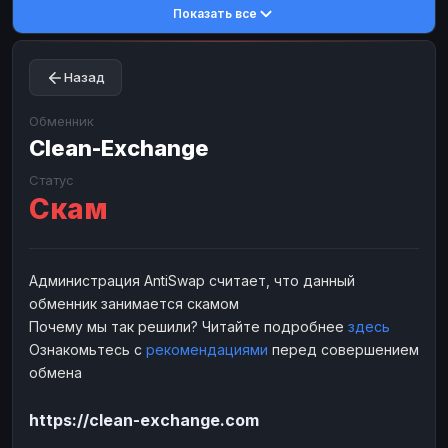
Показать все
Toncoin
Toncoin
TON
TON
Dogecoin
Dogecoin
DOGE
DOGE
Назад
TRX
TRX
TRON
TRON
Bitcoin Cash
Bitcoin Cash
BCH
BCH
Обменник
BinanceCoin
Clean-Exchange
BinanceCoin
BEP20
BEP20
Ether Classic
Ether Classic
ETC
ETC
Статус
Скам
Solana
Solana
SOL
SOL
Ripple
Ripple
XRP
XRP
ЭЛЕКТРОННЫЕ ДЕНЬГИ
Администрация AntiSwap считает, что данный
обменник занимается скамом
Paxum
Paxum
USD
USD
Почему мы так решили? Читайте подробнее
здесь
Perfect Money
Perfect Money
USD
USD
Ознакомьтесь с
рекомендациями
перед совершением
Payoneer
Payoneer
USD
USD
обмена
PayPal
PayPal
USD
USD
https://clean-exchange.com
Payeer
Payeer
USD
USD