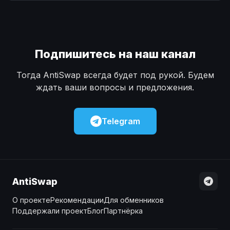
Наличные
Наличные
USD
USD
Наличные
Наличные
KZT
KZT
Подпишитесь на наш канал
Тогда AntiSwap всегда будет под рукой. Будем
ждать ваши вопросы и предложения.
Telegram
AntiSwap
О проекте
Рекомендации
Для обменников
Поддержали проект
Блог
Партнёрка