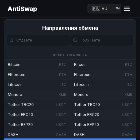
AntiSwap
Направления обмена
КРИПТОВАЛЮТА
Bitcoin
Bitcoin
BTC
BTC
Ethereum
Ethereum
ETH
ETH
Litecoin
Litecoin
LTC
LTC
Monero
Monero
XMR
XMR
Tether TRC20
Tether TRC20
USDT
USDT
Tether ERC20
Tether ERC20
USDT
USDT
Tether BEP20
Tether BEP20
USDT
USDT
DASH
DASH
DASH
DASH