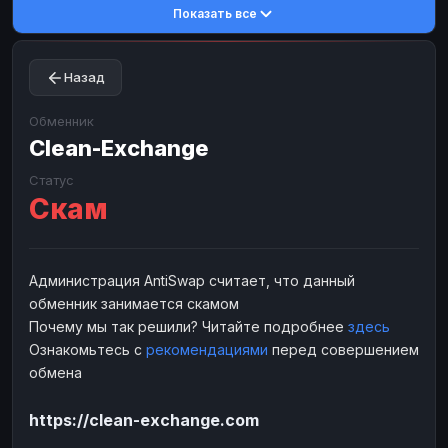
Показать все
Toncoin
Toncoin
TON
TON
Dogecoin
Dogecoin
DOGE
DOGE
Назад
TRX
TRX
TRON
TRON
Bitcoin Cash
Bitcoin Cash
BCH
BCH
Обменник
BinanceCoin
Clean-Exchange
BinanceCoin
BEP20
BEP20
Ether Classic
Ether Classic
ETC
ETC
Статус
Скам
Solana
Solana
SOL
SOL
Ripple
Ripple
XRP
XRP
ЭЛЕКТРОННЫЕ ДЕНЬГИ
Администрация AntiSwap считает, что данный
обменник занимается скамом
Paxum
Paxum
USD
USD
Почему мы так решили? Читайте подробнее
здесь
Perfect Money
Perfect Money
USD
USD
Ознакомьтесь с
рекомендациями
перед совершением
Payoneer
Payoneer
USD
USD
обмена
PayPal
PayPal
USD
USD
https://clean-exchange.com
Payeer
Payeer
USD
USD