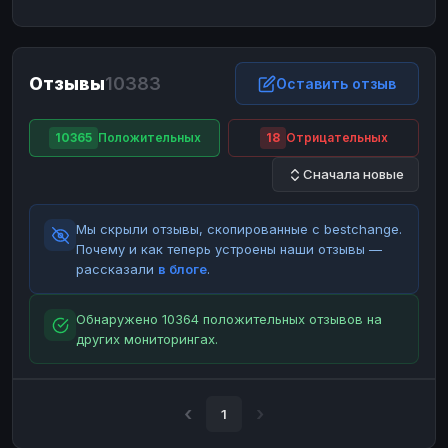
ЮMoney
ЮMoney
RUB
RUB
БАЛАНСЫ КРИПТОБИРЖ
Отзывы
10383
Binance
Binance
Оставить отзыв
RUB
RUB
ИНТЕРНЕТ БАНКИНГ
10365
Положительных
18
Отрицательных
СБЕР
СБЕР
RUB
RUB
Сначала новые
Альфа-Банк
Альфа-Банк
RUB
RUB
Райффайзен
Райффайзен
RUB
RUB
Мы скрыли отзывы, скопированные с bestchange.
ВТБ
ВТБ
RUB
RUB
Почему и как теперь устроены наши отзывы —
рассказали
в блоге
.
Т-Банк
Т-Банк
RUB
RUB
ДЕНЕЖНЫЕ ПЕРЕВОДЫ
Обнаружено 10364 положительных отзывов на
других мониторингах.
ЗК
ЗК
USD
USD
WU
WU
USD
USD
НАЛИЧНЫЕ ДЕНЬГИ
1
Наличные
Наличные
RUB
RUB