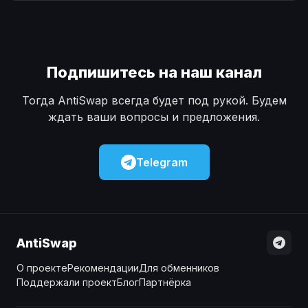
Наличные
Наличные
USD
USD
Наличные
Наличные
KZT
KZT
Подпишитесь на наш канал
Тогда AntiSwap всегда будет под рукой. Будем
ждать ваши вопросы и предложения.
Telegram
AntiSwap
О проекте
Рекомендации
Для обменников
Поддержали проект
Блог
Партнёрка