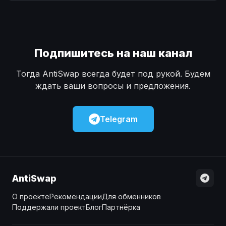
Наличные
Наличные
USD
USD
Наличные
Наличные
KZT
KZT
Подпишитесь на наш канал
Тогда AntiSwap всегда будет под рукой. Будем
ждать ваши вопросы и предложения.
Telegram
AntiSwap
О проекте
Рекомендации
Для обменников
Поддержали проект
Блог
Партнёрка