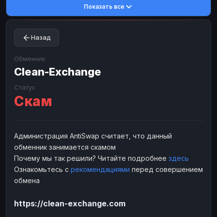
Показать все
Toncoin
Toncoin
TON
TON
Dogecoin
Dogecoin
DOGE
DOGE
Назад
TRX
TRX
TRON
TRON
Bitcoin Cash
Bitcoin Cash
BCH
BCH
Обменник
BinanceCoin
Clean-Exchange
BinanceCoin
BEP20
BEP20
Ether Classic
Ether Classic
ETC
ETC
Статус
Скам
Solana
Solana
SOL
SOL
Ripple
Ripple
XRP
XRP
ЭЛЕКТРОННЫЕ ДЕНЬГИ
Администрация AntiSwap считает, что данный
обменник занимается скамом
Paxum
Paxum
USD
USD
Почему мы так решили? Читайте подробнее
здесь
Perfect Money
Perfect Money
USD
USD
Ознакомьтесь с
рекомендациями
перед совершением
Payoneer
Payoneer
USD
USD
обмена
PayPal
PayPal
USD
USD
https://clean-exchange.com
Payeer
Payeer
USD
USD