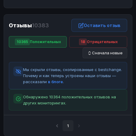
ЮMoney
ЮMoney
RUB
RUB
БАЛАНСЫ КРИПТОБИРЖ
Отзывы
10383
Binance
Binance
Оставить отзыв
RUB
RUB
ИНТЕРНЕТ БАНКИНГ
10365
Положительных
18
Отрицательных
СБЕР
СБЕР
RUB
RUB
Сначала новые
Альфа-Банк
Альфа-Банк
RUB
RUB
Райффайзен
Райффайзен
RUB
RUB
Мы скрыли отзывы, скопированные с bestchange.
ВТБ
ВТБ
RUB
RUB
Почему и как теперь устроены наши отзывы —
рассказали
в блоге
.
Т-Банк
Т-Банк
RUB
RUB
ДЕНЕЖНЫЕ ПЕРЕВОДЫ
Обнаружено 10364 положительных отзывов на
других мониторингах.
ЗК
ЗК
USD
USD
WU
WU
USD
USD
НАЛИЧНЫЕ ДЕНЬГИ
1
Наличные
Наличные
RUB
RUB