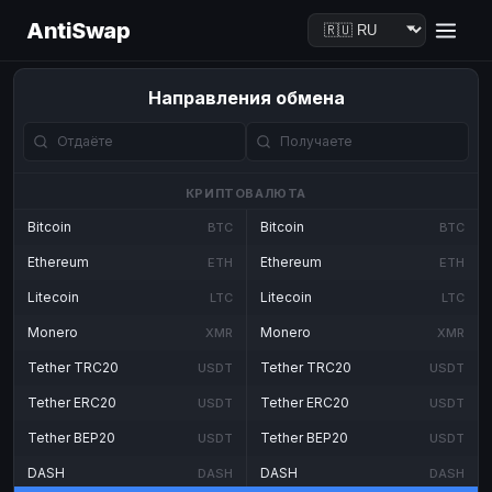
AntiSwap
Направления обмена
КРИПТОВАЛЮТА
Bitcoin
Bitcoin
BTC
BTC
Ethereum
Ethereum
ETH
ETH
Litecoin
Litecoin
LTC
LTC
Monero
Monero
XMR
XMR
Tether TRC20
Tether TRC20
USDT
USDT
Tether ERC20
Tether ERC20
USDT
USDT
Tether BEP20
Tether BEP20
USDT
USDT
DASH
DASH
DASH
DASH