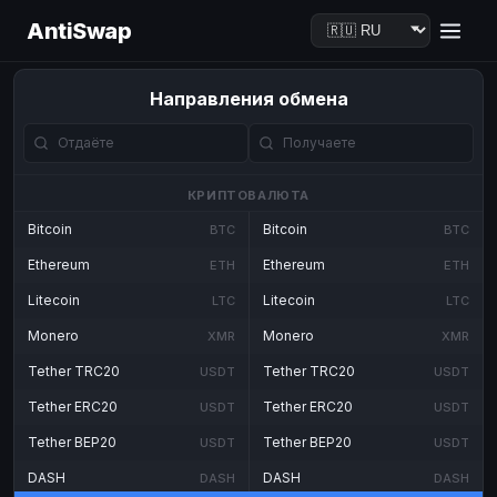
AntiSwap
Направления обмена
КРИПТОВАЛЮТА
Bitcoin
Bitcoin
BTC
BTC
Ethereum
Ethereum
ETH
ETH
Litecoin
Litecoin
LTC
LTC
Monero
Monero
XMR
XMR
Tether TRC20
Tether TRC20
USDT
USDT
Tether ERC20
Tether ERC20
USDT
USDT
Tether BEP20
Tether BEP20
USDT
USDT
DASH
DASH
DASH
DASH