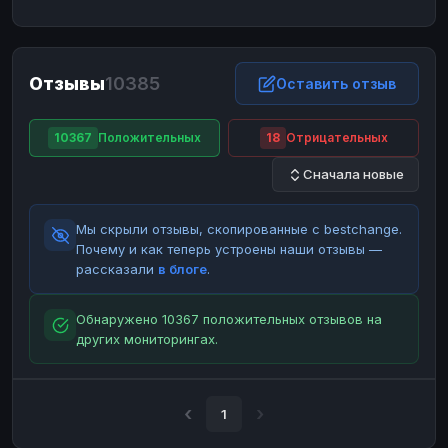
ЮMoney
ЮMoney
RUB
RUB
БАЛАНСЫ КРИПТОБИРЖ
Отзывы
10385
Binance
Binance
Оставить отзыв
RUB
RUB
ИНТЕРНЕТ БАНКИНГ
10367
Положительных
18
Отрицательных
СБЕР
СБЕР
RUB
RUB
Сначала новые
Альфа-Банк
Альфа-Банк
RUB
RUB
Райффайзен
Райффайзен
RUB
RUB
Мы скрыли отзывы, скопированные с bestchange.
ВТБ
ВТБ
RUB
RUB
Почему и как теперь устроены наши отзывы —
рассказали
в блоге
.
Т-Банк
Т-Банк
RUB
RUB
ДЕНЕЖНЫЕ ПЕРЕВОДЫ
Обнаружено 10367 положительных отзывов на
других мониторингах.
ЗК
ЗК
USD
USD
WU
WU
USD
USD
НАЛИЧНЫЕ ДЕНЬГИ
1
Наличные
Наличные
RUB
RUB