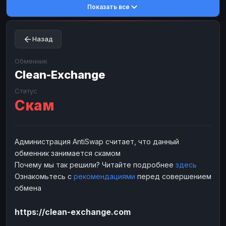
Показать все
Toncoin
Toncoin
TON
TON
Dogecoin
Dogecoin
DOGE
DOGE
Назад
TRX
TRX
TRON
TRON
Bitcoin Cash
Bitcoin Cash
BCH
BCH
Обменник
BinanceCoin
Clean-Exchange
BinanceCoin
BEP20
BEP20
Ether Classic
Ether Classic
ETC
ETC
Статус
Скам
Solana
Solana
SOL
SOL
Ripple
Ripple
XRP
XRP
ЭЛЕКТРОННЫЕ ДЕНЬГИ
Администрация AntiSwap считает, что данный
обменник занимается скамом
Paxum
Paxum
USD
USD
Почему мы так решили? Читайте подробнее
здесь
Perfect Money
Perfect Money
USD
USD
Ознакомьтесь с
рекомендациями
перед совершением
Payoneer
Payoneer
USD
USD
обмена
PayPal
PayPal
USD
USD
https://clean-exchange.com
Payeer
Payeer
USD
USD