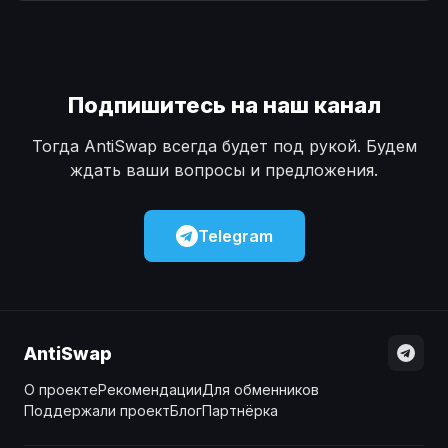
Наличные
Наличные
USD
USD
Наличные
Наличные
KZT
KZT
Подпишитесь на наш канал
Тогда AntiSwap всегда будет под рукой. Будем
ждать ваши вопросы и предложения.
Telegram
AntiSwap
О проекте
Рекомендации
Для обменников
Поддержали проект
Блог
Партнёрка