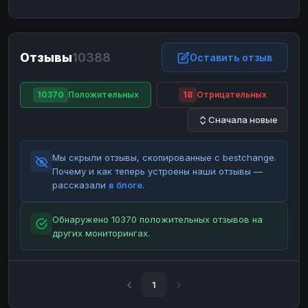
ЮMoney
ЮMoney
RUB
RUB
БАЛАНСЫ КРИПТОБИРЖ
Отзывы
10388
Binance
Binance
Оставить отзыв
RUB
RUB
ИНТЕРНЕТ БАНКИНГ
10370
Положительных
18
Отрицательных
СБЕР
СБЕР
RUB
RUB
Сначала новые
Альфа-Банк
Альфа-Банк
RUB
RUB
Райффайзен
Райффайзен
RUB
RUB
Мы скрыли отзывы, скопированные с bestchange.
ВТБ
ВТБ
RUB
RUB
Почему и как теперь устроены наши отзывы —
рассказали
в блоге
.
Т-Банк
Т-Банк
RUB
RUB
ДЕНЕЖНЫЕ ПЕРЕВОДЫ
Обнаружено 10370 положительных отзывов на
других мониторингах.
ЗК
ЗК
USD
USD
WU
WU
USD
USD
НАЛИЧНЫЕ ДЕНЬГИ
1
Наличные
Наличные
RUB
RUB