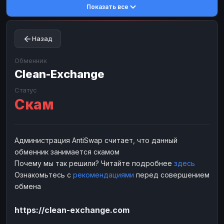
Показать все
Toncoin
Toncoin
TON
TON
Dogecoin
Dogecoin
DOGE
DOGE
Назад
TRX
TRX
TRON
TRON
Bitcoin Cash
Bitcoin Cash
BCH
BCH
Обменник
BinanceCoin
Clean-Exchange
BinanceCoin
BEP20
BEP20
Ether Classic
Ether Classic
ETC
ETC
Статус
Скам
Solana
Solana
SOL
SOL
Ripple
Ripple
XRP
XRP
ЭЛЕКТРОННЫЕ ДЕНЬГИ
Администрация AntiSwap считает, что данный
обменник занимается скамом
Paxum
Paxum
USD
USD
Почему мы так решили? Читайте подробнее
здесь
Perfect Money
Perfect Money
USD
USD
Ознакомьтесь с
рекомендациями
перед совершением
Payoneer
Payoneer
USD
USD
обмена
PayPal
PayPal
USD
USD
https://clean-exchange.com
Payeer
Payeer
USD
USD