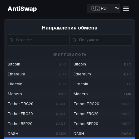
AntiSwap
Направления обмена
КРИПТОВАЛЮТА
Bitcoin
Bitcoin
BTC
BTC
Ethereum
Ethereum
ETH
ETH
Litecoin
Litecoin
LTC
LTC
Monero
Monero
XMR
XMR
Tether TRC20
Tether TRC20
USDT
USDT
Tether ERC20
Tether ERC20
USDT
USDT
Tether BEP20
Tether BEP20
USDT
USDT
DASH
DASH
DASH
DASH