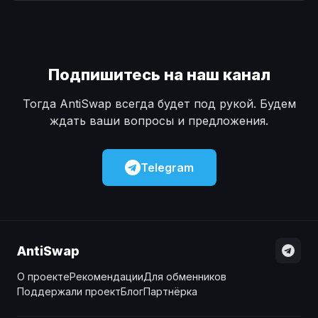
Наличные
Наличные
USD
USD
Наличные
Наличные
KZT
KZT
Подпишитесь на наш канал
Тогда AntiSwap всегда будет под рукой. Будем
ждать ваши вопросы и предложения.
Telegram
AntiSwap
О проекте
Рекомендации
Для обменников
Поддержали проект
Блог
Партнёрка