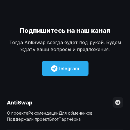
Наличные
Наличные
USD
USD
Наличные
Наличные
KZT
KZT
Подпишитесь на наш канал
Тогда AntiSwap всегда будет под рукой. Будем
ждать ваши вопросы и предложения.
Telegram
AntiSwap
О проекте
Рекомендации
Для обменников
Поддержали проект
Блог
Партнёрка