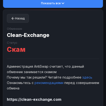
Показать все
Toncoin
Toncoin
TON
TON
Dogecoin
Dogecoin
DOGE
DOGE
Назад
TRX
TRX
TRON
TRON
Bitcoin Cash
Bitcoin Cash
BCH
BCH
Обменник
BinanceCoin
Clean-Exchange
BinanceCoin
BEP20
BEP20
Ether Classic
Ether Classic
ETC
ETC
Статус
Скам
Solana
Solana
SOL
SOL
Ripple
Ripple
XRP
XRP
ЭЛЕКТРОННЫЕ ДЕНЬГИ
Администрация AntiSwap считает, что данный
обменник занимается скамом
Paxum
Paxum
USD
USD
Почему мы так решили? Читайте подробнее
здесь
Perfect Money
Perfect Money
USD
USD
Ознакомьтесь с
рекомендациями
перед совершением
Payoneer
Payoneer
USD
USD
обмена
PayPal
PayPal
USD
USD
https://clean-exchange.com
Payeer
Payeer
USD
USD