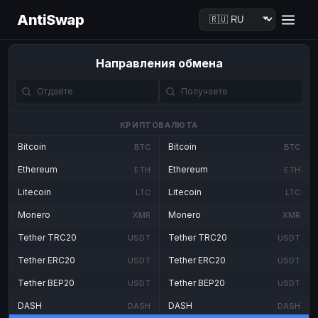
AntiSwap
Направления обмена
КРИПТОВАЛЮТА
Bitcoin
Bitcoin
BTC
BTC
Ethereum
Ethereum
ETH
ETH
Litecoin
Litecoin
LTC
LTC
Monero
Monero
XMR
XMR
Tether TRC20
Tether TRC20
USDT
USDT
Tether ERC20
Tether ERC20
USDT
USDT
Tether BEP20
Tether BEP20
USDT
USDT
DASH
DASH
DASH
DASH