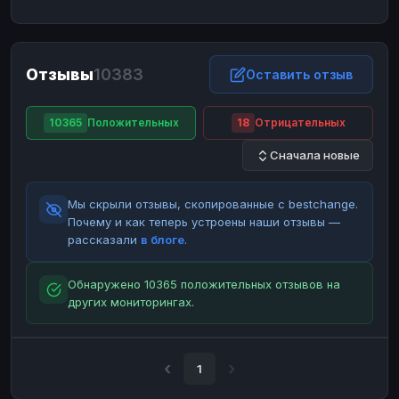
ЮMoney
ЮMoney
RUB
RUB
БАЛАНСЫ КРИПТОБИРЖ
Отзывы
10383
Binance
Binance
Оставить отзыв
RUB
RUB
ИНТЕРНЕТ БАНКИНГ
10365
Положительных
18
Отрицательных
СБЕР
СБЕР
RUB
RUB
Сначала новые
Альфа-Банк
Альфа-Банк
RUB
RUB
Райффайзен
Райффайзен
RUB
RUB
Мы скрыли отзывы, скопированные с bestchange.
ВТБ
ВТБ
RUB
RUB
Почему и как теперь устроены наши отзывы —
рассказали
в блоге
.
Т-Банк
Т-Банк
RUB
RUB
ДЕНЕЖНЫЕ ПЕРЕВОДЫ
Обнаружено 10365 положительных отзывов на
других мониторингах.
ЗК
ЗК
USD
USD
WU
WU
USD
USD
НАЛИЧНЫЕ ДЕНЬГИ
1
Наличные
Наличные
RUB
RUB