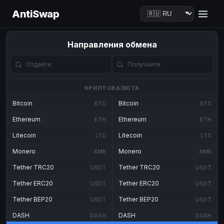
AntiSwap
Направления обмена
КРИПТОВАЛЮТА
Bitcoin
Bitcoin
BTC
BTC
Ethereum
Ethereum
ETH
ETH
Litecoin
Litecoin
LTC
LTC
Monero
Monero
XMR
XMR
Tether TRC20
Tether TRC20
USDT
USDT
Tether ERC20
Tether ERC20
USDT
USDT
Tether BEP20
Tether BEP20
USDT
USDT
DASH
DASH
DASH
DASH