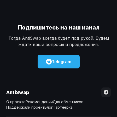
Наличные
Наличные
USD
USD
Наличные
Наличные
KZT
KZT
Подпишитесь на наш канал
Тогда AntiSwap всегда будет под рукой. Будем
ждать ваши вопросы и предложения.
Telegram
AntiSwap
О проекте
Рекомендации
Для обменников
Поддержали проект
Блог
Партнёрка