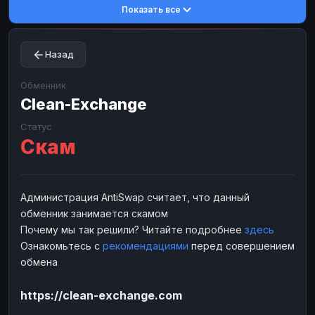
Показать все
Toncoin
Toncoin
TON
TON
Dogecoin
Dogecoin
DOGE
DOGE
Назад
TRX
TRX
TRON
TRON
Bitcoin Cash
Bitcoin Cash
BCH
BCH
Обменник
BinanceCoin
Clean-Exchange
BinanceCoin
BEP20
BEP20
Ether Classic
Ether Classic
ETC
ETC
Статус
Скам
Solana
Solana
SOL
SOL
Ripple
Ripple
XRP
XRP
ЭЛЕКТРОННЫЕ ДЕНЬГИ
Администрация AntiSwap считает, что данный
обменник занимается скамом
Paxum
Paxum
USD
USD
Почему мы так решили? Читайте подробнее
здесь
Perfect Money
Perfect Money
USD
USD
Ознакомьтесь с
рекомендациями
перед совершением
Payoneer
Payoneer
USD
USD
обмена
PayPal
PayPal
USD
USD
https://clean-exchange.com
Payeer
Payeer
USD
USD