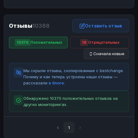
ЮMoney
ЮMoney
RUB
RUB
БАЛАНСЫ КРИПТОБИРЖ
Отзывы
10388
Binance
Binance
Оставить отзыв
RUB
RUB
ИНТЕРНЕТ БАНКИНГ
10370
Положительных
18
Отрицательных
СБЕР
СБЕР
RUB
RUB
Сначала новые
Альфа-Банк
Альфа-Банк
RUB
RUB
Райффайзен
Райффайзен
RUB
RUB
Мы скрыли отзывы, скопированные с bestchange.
ВТБ
ВТБ
RUB
RUB
Почему и как теперь устроены наши отзывы —
рассказали
в блоге
.
Т-Банк
Т-Банк
RUB
RUB
ДЕНЕЖНЫЕ ПЕРЕВОДЫ
Обнаружено 10370 положительных отзывов на
других мониторингах.
ЗК
ЗК
USD
USD
WU
WU
USD
USD
НАЛИЧНЫЕ ДЕНЬГИ
1
Наличные
Наличные
RUB
RUB