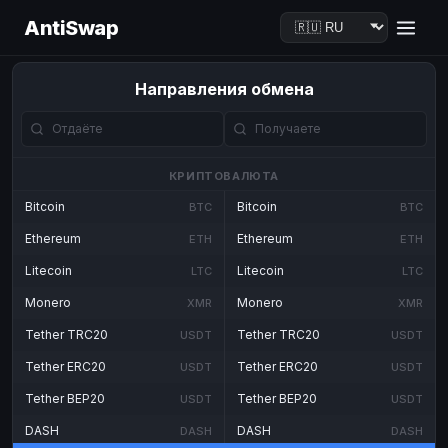
AntiSwap
Направления обмена
КРИПТОВАЛЮТА
Bitcoin
Bitcoin
BTC
BTC
Ethereum
Ethereum
ETH
ETH
Litecoin
Litecoin
LTC
LTC
Monero
Monero
XMR
XMR
Tether TRC20
Tether TRC20
USDT
USDT
Tether ERC20
Tether ERC20
USDT
USDT
Tether BEP20
Tether BEP20
USDT
USDT
DASH
DASH
DASH
DASH