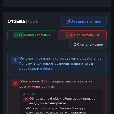
ЮMoney
ЮMoney
RUB
RUB
БАЛАНСЫ КРИПТОБИРЖ
Отзывы
7398
Binance
Binance
Оставить отзыв
RUB
RUB
ИНТЕРНЕТ БАНКИНГ
7144
Положительных
254
Отрицательных
СБЕР
СБЕР
RUB
RUB
Сначала новые
Альфа-Банк
Альфа-Банк
RUB
RUB
Райффайзен
Райффайзен
RUB
RUB
Мы скрыли отзывы, скопированные с bestchange.
ВТБ
ВТБ
RUB
RUB
Почему и как теперь устроены наши отзывы —
рассказали
в блоге
.
Т-Банк
Т-Банк
RUB
RUB
ДЕНЕЖНЫЕ ПЕРЕВОДЫ
Обнаружено 253 отрицательных отзывов на
других мониторингах.
ЗК
ЗК
USD
USD
ИЗ НИХ:
WU
WU
USD
USD
Обнаружено 6 AML-кейсов среди отзывов
🚫
на других мониторингах.
НАЛИЧНЫЕ ДЕНЬГИ
AML-кейс — это когда обменник блокирует
Наличные
Наличные
RUB
RUB
криптовалюту пользователя и отказывается