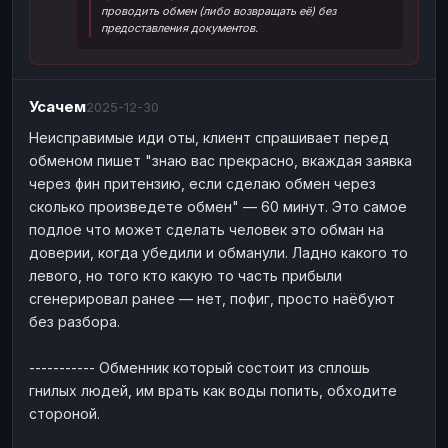
проводить обмен (либо возвращать её) без
Наличные
Наличные
USD
USD
предоставления документов.
Наличные
Наличные
KZT
KZT
Усачем
2025-12-30
Неисправимые иди оты, клиент спрашивает перед
обменом пишет "знаю вас прекрасно, вкаждая заявка
через фин притензию, если сделаю обмен через
сколько произведете обмен" — 60 минут. Это самое
подлое что может сделать человек это обман на
доверии, когда убедили и обманули. Ладно какого то
левого, но того кто какую то часть прибыли
сгенерировал ранее — нет, пофиг, просто наёбуют
без разбора.
----------- Обменник который состоит из сплошь
гнилых людей, им врать как воды попить, обходите
стороной.