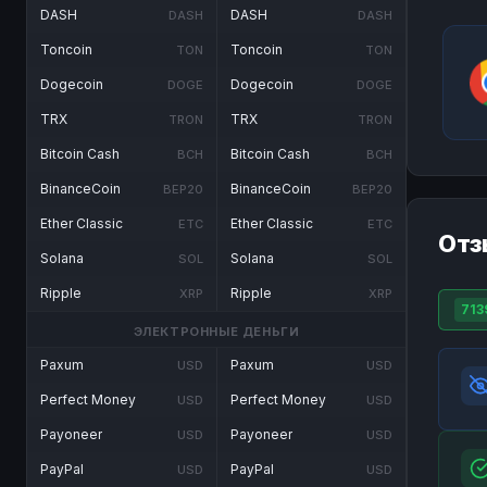
DASH
DASH
DASH
DASH
Toncoin
Toncoin
TON
TON
Dogecoin
Dogecoin
DOGE
DOGE
TRX
TRX
TRON
TRON
Bitcoin Cash
Bitcoin Cash
BCH
BCH
BinanceCoin
BinanceCoin
BEP20
BEP20
Ether Classic
Ether Classic
ETC
ETC
Отз
Solana
Solana
SOL
SOL
Ripple
Ripple
XRP
XRP
713
ЭЛЕКТРОННЫЕ ДЕНЬГИ
Paxum
Paxum
USD
USD
Perfect Money
Perfect Money
USD
USD
Payoneer
Payoneer
USD
USD
PayPal
PayPal
USD
USD