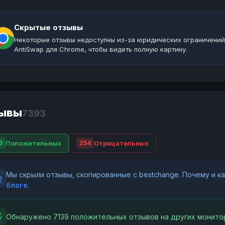
Скрытые отзывы
Некоторые отзывы недоступны из-за юридических ограничений
AntiSwap для Chrome, чтобы видеть полную картину.
ывы
7393
Положительных
Отрицательных
9
254
Мы скрыли отзывы, скопированные с bestchange. Почему и 
блоге
.
Обнаружено 7139 положительных отзывов на других монитор