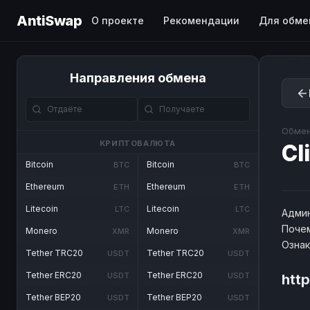
AntiSwap
О проекте
Рекомендации
Для обме
Направления обмена
Обмен
КРИПТОВАЛЮТА
Cl
Bitcoin
Bitcoin
BTC
BTC
Ethereum
Ethereum
ETH
ETH
Litecoin
Litecoin
LTC
LTC
Админ
Почем
Monero
Monero
XMR
XMR
Озна
Tether TRC20
Tether TRC20
USDT
USDT
Tether ERC20
Tether ERC20
USDT
USDT
http
Tether BEP20
Tether BEP20
USDT
USDT