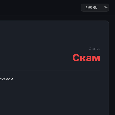
Статус
Скам
 скамом