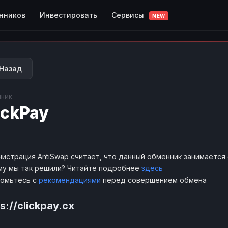
Сервисы
нников
Инвестировать
NEW
Назад
ник
ickPay
истрация AntiSwap считает, что данный обменник занимается
у мы так решили? Читайте подробнее
здесь
комьтесь с
рекомендациями
перед совершением обмена
s://clickpay.cx