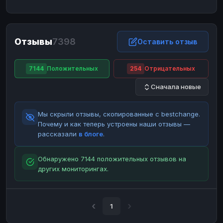
ЮMoney
ЮMoney
RUB
RUB
БАЛАНСЫ КРИПТОБИРЖ
Отзывы
7398
Binance
Binance
Оставить отзыв
RUB
RUB
ИНТЕРНЕТ БАНКИНГ
7144
Положительных
254
Отрицательных
СБЕР
СБЕР
RUB
RUB
Сначала новые
Альфа-Банк
Альфа-Банк
RUB
RUB
Райффайзен
Райффайзен
RUB
RUB
Мы скрыли отзывы, скопированные с bestchange.
ВТБ
ВТБ
RUB
RUB
Почему и как теперь устроены наши отзывы —
рассказали
в блоге
.
Т-Банк
Т-Банк
RUB
RUB
ДЕНЕЖНЫЕ ПЕРЕВОДЫ
Обнаружено 7144 положительных отзывов на
других мониторингах.
ЗК
ЗК
USD
USD
WU
WU
USD
USD
НАЛИЧНЫЕ ДЕНЬГИ
1
Наличные
Наличные
RUB
RUB