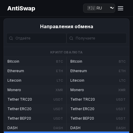
AntiSwap
Направления обмена
КРИПТОВАЛЮТА
Bitcoin
Bitcoin
BTC
BTC
Ethereum
Ethereum
ETH
ETH
Litecoin
Litecoin
LTC
LTC
Monero
Monero
XMR
XMR
Tether TRC20
Tether TRC20
USDT
USDT
Tether ERC20
Tether ERC20
USDT
USDT
Tether BEP20
Tether BEP20
USDT
USDT
DASH
DASH
DASH
DASH