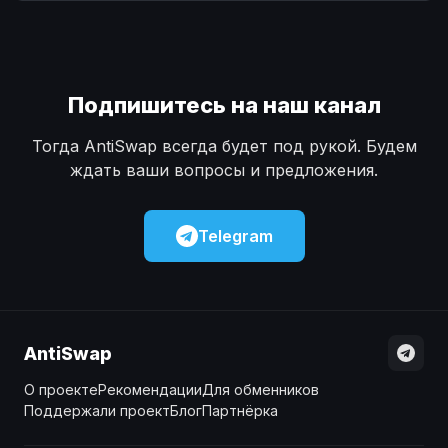
Наличные
Наличные
USD
USD
Наличные
Наличные
KZT
KZT
Подпишитесь на наш канал
Тогда AntiSwap всегда будет под рукой. Будем
ждать ваши вопросы и предложения.
Telegram
AntiSwap
О проекте
Рекомендации
Для обменников
Поддержали проект
Блог
Партнёрка