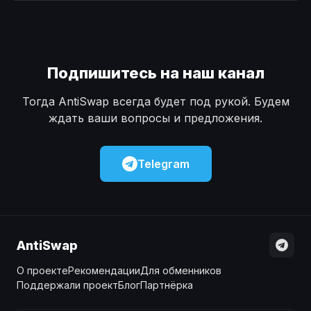
Наличные
Наличные
USD
USD
Наличные
Наличные
KZT
KZT
Подпишитесь на наш канал
Тогда AntiSwap всегда будет под рукой. Будем
ждать ваши вопросы и предложения.
Telegram
AntiSwap
О проекте
Рекомендации
Для обменников
Поддержали проект
Блог
Партнёрка