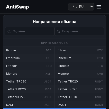
AntiSwap
Направления обмена
КРИПТОВАЛЮТА
Bitcoin
Bitcoin
BTC
BTC
Ethereum
Ethereum
ETH
ETH
Litecoin
Litecoin
LTC
LTC
Monero
Monero
XMR
XMR
Tether TRC20
Tether TRC20
USDT
USDT
Tether ERC20
Tether ERC20
USDT
USDT
Tether BEP20
Tether BEP20
USDT
USDT
DASH
DASH
DASH
DASH