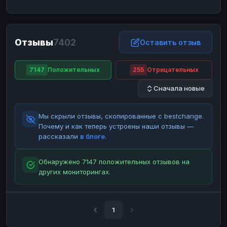
ЮMoney
ЮMoney
RUB
RUB
БАЛАНСЫ КРИПТОБИРЖ
Отзывы
7402
Binance
Binance
Оставить отзыв
RUB
RUB
ИНТЕРНЕТ БАНКИНГ
7147
Положительных
255
Отрицательных
СБЕР
СБЕР
RUB
RUB
Сначала новые
Альфа-Банк
Альфа-Банк
RUB
RUB
Райффайзен
Райффайзен
RUB
RUB
Мы скрыли отзывы, скопированные с bestchange.
ВТБ
ВТБ
RUB
RUB
Почему и как теперь устроены наши отзывы —
рассказали
в блоге
.
Т-Банк
Т-Банк
RUB
RUB
ДЕНЕЖНЫЕ ПЕРЕВОДЫ
Обнаружено 7147 положительных отзывов на
других мониторингах.
ЗК
ЗК
USD
USD
WU
WU
USD
USD
НАЛИЧНЫЕ ДЕНЬГИ
1
Наличные
Наличные
RUB
RUB