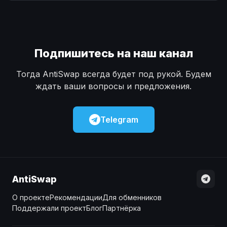
Наличные
Наличные
USD
USD
Наличные
Наличные
KZT
KZT
Подпишитесь на наш канал
Тогда AntiSwap всегда будет под рукой. Будем
ждать ваши вопросы и предложения.
Telegram
AntiSwap
О проекте
Рекомендации
Для обменников
Поддержали проект
Блог
Партнёрка