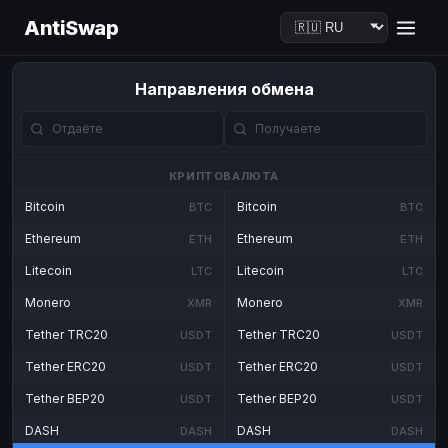
AntiSwap
Направления обмена
КРИПТОВАЛЮТА
Bitcoin
Bitcoin
BTC
BTC
Ethereum
Ethereum
ETH
ETH
Litecoin
Litecoin
LTC
LTC
Monero
Monero
XMR
XMR
Tether TRC20
Tether TRC20
USDT
USDT
Tether ERC20
Tether ERC20
USDT
USDT
Tether BEP20
Tether BEP20
USDT
USDT
DASH
DASH
DASH
DASH