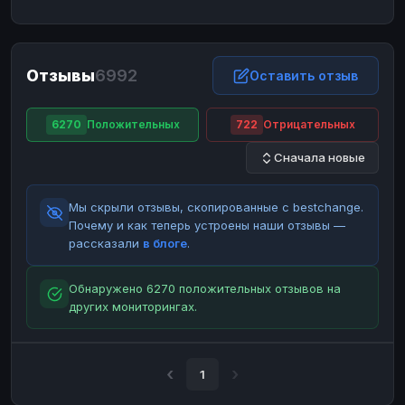
ЮMoney
ЮMoney
RUB
RUB
БАЛАНСЫ КРИПТОБИРЖ
Отзывы
6992
Binance
Binance
Оставить отзыв
RUB
RUB
ИНТЕРНЕТ БАНКИНГ
6270
Положительных
722
Отрицательных
СБЕР
СБЕР
RUB
RUB
Сначала новые
Альфа-Банк
Альфа-Банк
RUB
RUB
Райффайзен
Райффайзен
RUB
RUB
Мы скрыли отзывы, скопированные с bestchange.
ВТБ
ВТБ
RUB
RUB
Почему и как теперь устроены наши отзывы —
рассказали
в блоге
.
Т-Банк
Т-Банк
RUB
RUB
ДЕНЕЖНЫЕ ПЕРЕВОДЫ
Обнаружено 6270 положительных отзывов на
других мониторингах.
ЗК
ЗК
USD
USD
WU
WU
USD
USD
НАЛИЧНЫЕ ДЕНЬГИ
1
Наличные
Наличные
RUB
RUB