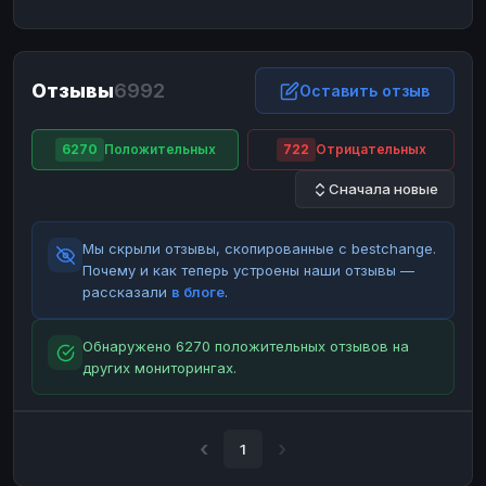
ЮMoney
ЮMoney
RUB
RUB
БАЛАНСЫ КРИПТОБИРЖ
Отзывы
6992
Binance
Binance
Оставить отзыв
RUB
RUB
ИНТЕРНЕТ БАНКИНГ
6270
Положительных
722
Отрицательных
СБЕР
СБЕР
RUB
RUB
Сначала новые
Альфа-Банк
Альфа-Банк
RUB
RUB
Райффайзен
Райффайзен
RUB
RUB
Мы скрыли отзывы, скопированные с bestchange.
ВТБ
ВТБ
RUB
RUB
Почему и как теперь устроены наши отзывы —
рассказали
в блоге
.
Т-Банк
Т-Банк
RUB
RUB
ДЕНЕЖНЫЕ ПЕРЕВОДЫ
Обнаружено 6270 положительных отзывов на
других мониторингах.
ЗК
ЗК
USD
USD
WU
WU
USD
USD
НАЛИЧНЫЕ ДЕНЬГИ
1
Наличные
Наличные
RUB
RUB