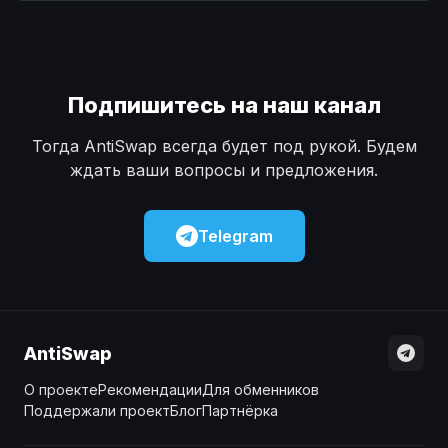
Наличные
Наличные
USD
USD
Наличные
Наличные
KZT
KZT
Подпишитесь на наш канал
Тогда AntiSwap всегда будет под рукой. Будем
ждать ваши вопросы и предложения.
Telegram
AntiSwap
О проекте
Рекомендации
Для обменников
Поддержали проект
Блог
Партнёрка