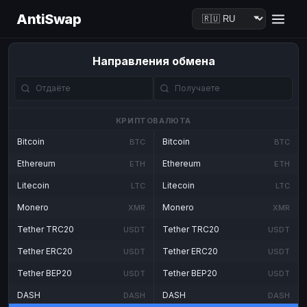
AntiSwap
Направления обмена
КРИПТОВАЛЮТА
Bitcoin
Bitcoin
BTC
BTC
Ethereum
Ethereum
ETH
ETH
Litecoin
Litecoin
LTC
LTC
Monero
Monero
XMR
XMR
Tether TRC20
Tether TRC20
USDT
USDT
Tether ERC20
Tether ERC20
USDT
USDT
Tether BEP20
Tether BEP20
USDT
USDT
DASH
DASH
DASH
DASH