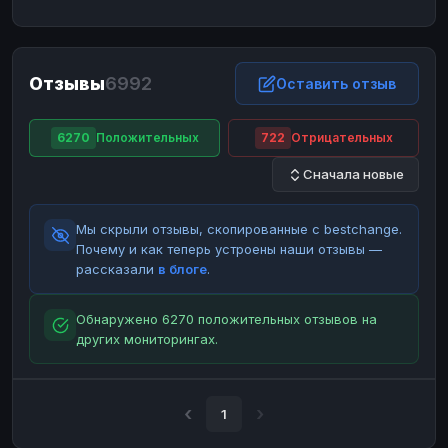
ЮMoney
ЮMoney
RUB
RUB
БАЛАНСЫ КРИПТОБИРЖ
Отзывы
6992
Binance
Binance
Оставить отзыв
RUB
RUB
ИНТЕРНЕТ БАНКИНГ
6270
Положительных
722
Отрицательных
СБЕР
СБЕР
RUB
RUB
Сначала новые
Альфа-Банк
Альфа-Банк
RUB
RUB
Райффайзен
Райффайзен
RUB
RUB
Мы скрыли отзывы, скопированные с bestchange.
ВТБ
ВТБ
RUB
RUB
Почему и как теперь устроены наши отзывы —
рассказали
в блоге
.
Т-Банк
Т-Банк
RUB
RUB
ДЕНЕЖНЫЕ ПЕРЕВОДЫ
Обнаружено 6270 положительных отзывов на
других мониторингах.
ЗК
ЗК
USD
USD
WU
WU
USD
USD
НАЛИЧНЫЕ ДЕНЬГИ
1
Наличные
Наличные
RUB
RUB