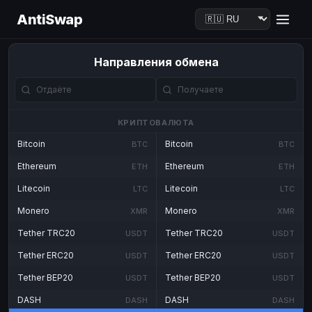
AntiSwap
Направления обмена
КРИПТОВАЛЮТА
Bitcoin
Bitcoin
BTC
BTC
Ethereum
Ethereum
ETH
ETH
Litecoin
Litecoin
LTC
LTC
Monero
Monero
XMR
XMR
Tether TRC20
Tether TRC20
USDT
USDT
Tether ERC20
Tether ERC20
USDT
USDT
Tether BEP20
Tether BEP20
USDT
USDT
DASH
DASH
DASH
DASH