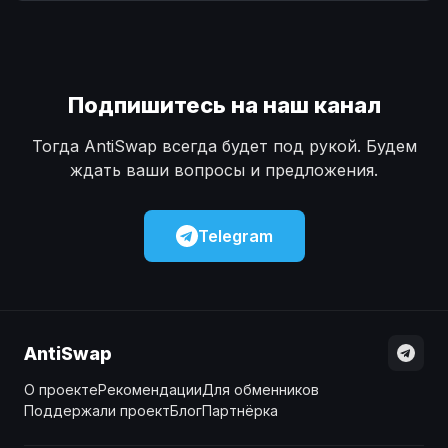
Наличные
Наличные
USD
USD
Наличные
Наличные
KZT
KZT
Подпишитесь на наш канал
Тогда AntiSwap всегда будет под рукой. Будем
ждать ваши вопросы и предложения.
Telegram
AntiSwap
О проекте
Рекомендации
Для обменников
Поддержали проект
Блог
Партнёрка