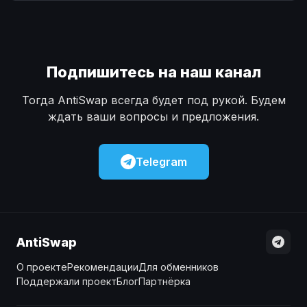
Наличные
Наличные
USD
USD
Наличные
Наличные
KZT
KZT
Подпишитесь на наш канал
Тогда AntiSwap всегда будет под рукой. Будем
ждать ваши вопросы и предложения.
Telegram
AntiSwap
О проекте
Рекомендации
Для обменников
Поддержали проект
Блог
Партнёрка