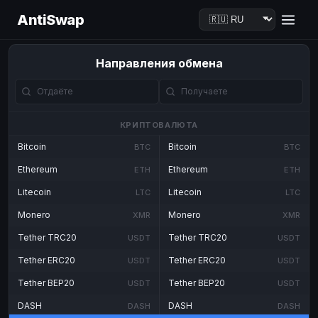
AntiSwap
Направления обмена
КРИПТОВАЛЮТА
Bitcoin
Bitcoin
BTC
BTC
Ethereum
Ethereum
ETH
ETH
Litecoin
Litecoin
LTC
LTC
Monero
Monero
XMR
XMR
Tether TRC20
Tether TRC20
USDT
USDT
Tether ERC20
Tether ERC20
USDT
USDT
Tether BEP20
Tether BEP20
USDT
USDT
DASH
DASH
DASH
DASH