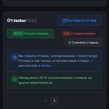
ЮMoney
ЮMoney
RUB
RUB
БАЛАНСЫ КРИПТОБИРЖ
Отзывы
6992
Binance
Binance
Оставить отзыв
RUB
RUB
ИНТЕРНЕТ БАНКИНГ
6270
Положительных
722
Отрицательных
СБЕР
СБЕР
RUB
RUB
Сначала старые
Альфа-Банк
Альфа-Банк
RUB
RUB
Райффайзен
Райффайзен
RUB
RUB
Мы скрыли отзывы, скопированные с bestchange.
ВТБ
ВТБ
RUB
RUB
Почему и как теперь устроены наши отзывы —
рассказали
в блоге
.
Т-Банк
Т-Банк
RUB
RUB
ДЕНЕЖНЫЕ ПЕРЕВОДЫ
Обнаружено 6270 положительных отзывов на
других мониторингах.
ЗК
ЗК
USD
USD
WU
WU
USD
USD
НАЛИЧНЫЕ ДЕНЬГИ
1
Наличные
Наличные
RUB
RUB