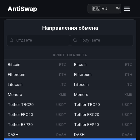
AntiSwap
Направления обмена
КРИПТОВАЛЮТА
Bitcoin
Bitcoin
BTC
BTC
Ethereum
Ethereum
ETH
ETH
Litecoin
Litecoin
LTC
LTC
Monero
Monero
XMR
XMR
Tether TRC20
Tether TRC20
USDT
USDT
Tether ERC20
Tether ERC20
USDT
USDT
Tether BEP20
Tether BEP20
USDT
USDT
DASH
DASH
DASH
DASH