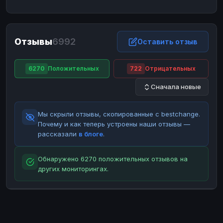
ЮMoney
ЮMoney
RUB
RUB
БАЛАНСЫ КРИПТОБИРЖ
Отзывы
6992
Binance
Binance
Оставить отзыв
RUB
RUB
ИНТЕРНЕТ БАНКИНГ
6270
Положительных
722
Отрицательных
СБЕР
СБЕР
RUB
RUB
Сначала новые
Альфа-Банк
Альфа-Банк
RUB
RUB
Райффайзен
Райффайзен
RUB
RUB
Мы скрыли отзывы, скопированные с bestchange.
ВТБ
ВТБ
RUB
RUB
Почему и как теперь устроены наши отзывы —
рассказали
в блоге
.
Т-Банк
Т-Банк
RUB
RUB
ДЕНЕЖНЫЕ ПЕРЕВОДЫ
Обнаружено 6270 положительных отзывов на
других мониторингах.
ЗК
ЗК
USD
USD
WU
WU
USD
USD
НАЛИЧНЫЕ ДЕНЬГИ
Наличные
Наличные
RUB
RUB