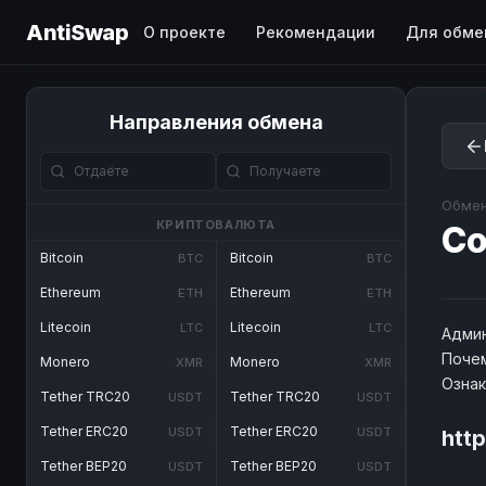
AntiSwap
О проекте
Рекомендации
Для обме
Направления обмена
Обмен
КРИПТОВАЛЮТА
Co
Bitcoin
Bitcoin
BTC
BTC
Ethereum
Ethereum
ETH
ETH
Litecoin
Litecoin
LTC
LTC
Админ
Почем
Monero
Monero
XMR
XMR
Озна
Tether TRC20
Tether TRC20
USDT
USDT
Tether ERC20
Tether ERC20
USDT
USDT
http
Tether BEP20
Tether BEP20
USDT
USDT