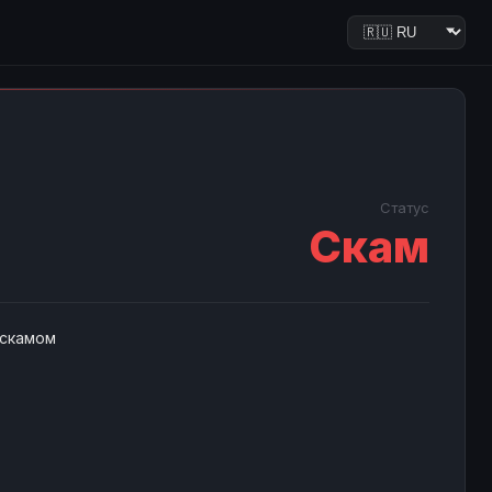
Статус
Скам
 скамом