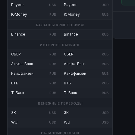
Payeer
Payeer
USD
USD
ЮMoney
ЮMoney
RUB
RUB
БАЛАНСЫ КРИПТОБИРЖ
Binance
Binance
RUB
RUB
ИНТЕРНЕТ БАНКИНГ
СБЕР
СБЕР
RUB
RUB
Альфа-Банк
Альфа-Банк
RUB
RUB
Райффайзен
Райффайзен
RUB
RUB
ВТБ
ВТБ
RUB
RUB
Т-Банк
Т-Банк
RUB
RUB
ДЕНЕЖНЫЕ ПЕРЕВОДЫ
ЗК
ЗК
USD
USD
WU
WU
USD
USD
НАЛИЧНЫЕ ДЕНЬГИ