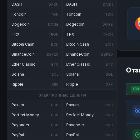
DASH
DASH
DASH
DASH
Toncoin
Toncoin
TON
TON
Dogecoin
Dogecoin
DOGE
DOGE
TRX
TRX
TRON
TRON
Bitcoin Cash
Bitcoin Cash
BCH
BCH
BinanceCoin
BinanceCoin
BEP20
BEP20
Ether Classic
Ether Classic
ETC
ETC
Отз
Solana
Solana
SOL
SOL
Ripple
Ripple
XRP
XRP
139
ЭЛЕКТРОННЫЕ ДЕНЬГИ
Paxum
Paxum
USD
USD
Perfect Money
Perfect Money
USD
USD
Payoneer
Payoneer
USD
USD
PayPal
PayPal
USD
USD