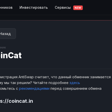
Сервисы
нников
Инвестировать
NEW
Назад
ник
inCat
истрация AntiSwap считает, что данный обменник занимается
у мы так решили? Читайте подробнее
здесь
комьтесь с
рекомендациями
перед совершением обмена
s://coincat.in