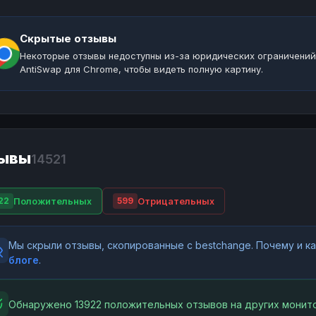
Скрытые отзывы
Некоторые отзывы недоступны из-за юридических ограничений
AntiSwap для Chrome, чтобы видеть полную картину.
ывы
14521
Положительных
Отрицательных
22
599
Мы скрыли отзывы, скопированные с bestchange. Почему и 
блоге
.
Обнаружено 13922 положительных отзывов на других монито