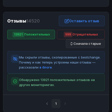
ЮMoney
ЮMoney
RUB
RUB
БАЛАНСЫ КРИПТОБИРЖ
Отзывы
14520
Binance
Binance
Оставить отзыв
RUB
RUB
ИНТЕРНЕТ БАНКИНГ
13921
Положительных
599
Отрицательных
СБЕР
СБЕР
RUB
RUB
Сначала старые
Альфа-Банк
Альфа-Банк
RUB
RUB
Райффайзен
Райффайзен
RUB
RUB
Мы скрыли отзывы, скопированные с bestchange.
ВТБ
ВТБ
RUB
RUB
Почему и как теперь устроены наши отзывы —
рассказали
в блоге
.
Т-Банк
Т-Банк
RUB
RUB
ДЕНЕЖНЫЕ ПЕРЕВОДЫ
Обнаружено 13921 положительных отзывов на
других мониторингах.
ЗК
ЗК
USD
USD
WU
WU
USD
USD
НАЛИЧНЫЕ ДЕНЬГИ
1
Наличные
Наличные
RUB
RUB