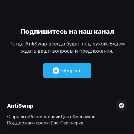
Наличные
Наличные
USD
USD
Наличные
Наличные
KZT
KZT
Подпишитесь на наш канал
Тогда AntiSwap всегда будет под рукой. Будем
ждать ваши вопросы и предложения.
Telegram
AntiSwap
О проекте
Рекомендации
Для обменников
Поддержали проект
Блог
Партнёрка