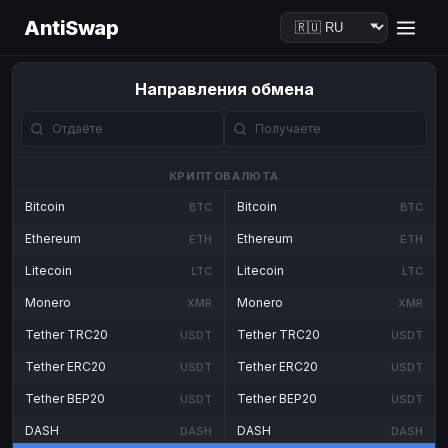
AntiSwap
Направления обмена
КРИПТОВАЛЮТА
Bitcoin
Bitcoin
BTC
BTC
Ethereum
Ethereum
ETH
ETH
Litecoin
Litecoin
LTC
LTC
Monero
Monero
XMR
XMR
Tether TRC20
Tether TRC20
USDT
USDT
Tether ERC20
Tether ERC20
USDT
USDT
Tether BEP20
Tether BEP20
USDT
USDT
DASH
DASH
DASH
DASH