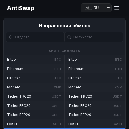
AntiSwap
Направления обмена
КРИПТОВАЛЮТА
Bitcoin
Bitcoin
BTC
BTC
Ethereum
Ethereum
ETH
ETH
Litecoin
Litecoin
LTC
LTC
Monero
Monero
XMR
XMR
Tether TRC20
Tether TRC20
USDT
USDT
Tether ERC20
Tether ERC20
USDT
USDT
Tether BEP20
Tether BEP20
USDT
USDT
DASH
DASH
DASH
DASH