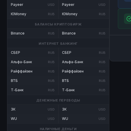
Payeer
Payeer
USD
USD
ЮMoney
ЮMoney
RUB
RUB
БАЛАНСЫ КРИПТОБИРЖ
Binance
Binance
RUB
RUB
ИНТЕРНЕТ БАНКИНГ
СБЕР
СБЕР
RUB
RUB
Альфа-Банк
Альфа-Банк
RUB
RUB
Райффайзен
Райффайзен
RUB
RUB
ВТБ
ВТБ
RUB
RUB
Т-Банк
Т-Банк
RUB
RUB
ДЕНЕЖНЫЕ ПЕРЕВОДЫ
ЗК
ЗК
USD
USD
WU
WU
USD
USD
НАЛИЧНЫЕ ДЕНЬГИ