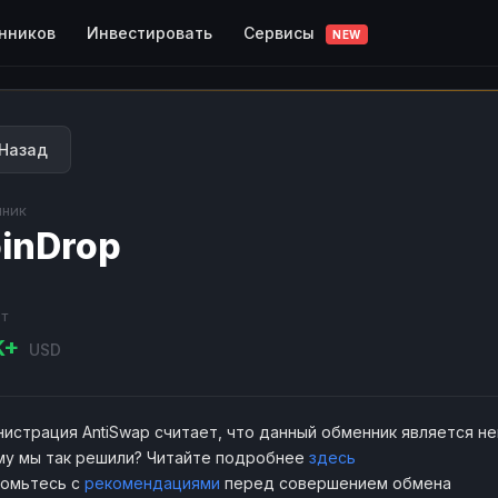
Сервисы
нников
Инвестировать
NEW
Назад
ник
inDrop
т
K+
USD
истрация AntiSwap считает, что данный обменник является н
у мы так решили? Читайте подробнее
здесь
комьтесь с
рекомендациями
перед совершением обмена