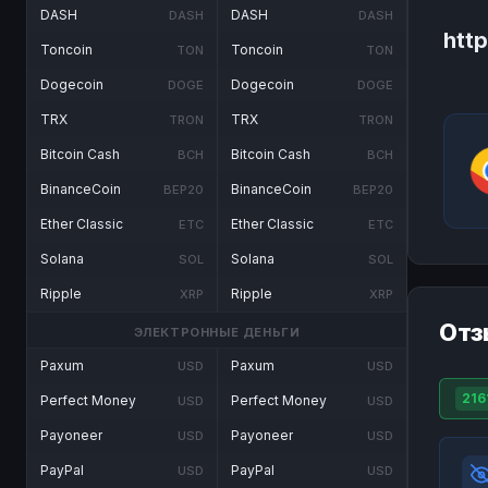
DASH
DASH
DASH
DASH
http
Toncoin
Toncoin
TON
TON
Dogecoin
Dogecoin
DOGE
DOGE
TRX
TRX
TRON
TRON
Bitcoin Cash
Bitcoin Cash
BCH
BCH
BinanceCoin
BinanceCoin
BEP20
BEP20
Ether Classic
Ether Classic
ETC
ETC
Solana
Solana
SOL
SOL
Ripple
Ripple
XRP
XRP
Отз
ЭЛЕКТРОННЫЕ ДЕНЬГИ
Paxum
Paxum
USD
USD
216
Perfect Money
Perfect Money
USD
USD
Payoneer
Payoneer
USD
USD
PayPal
PayPal
USD
USD