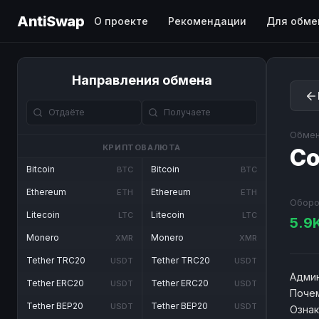
AntiSwap
О проекте
Рекомендации
Для обме
Направления обмена
Обмен
КРИПТОВАЛЮТА
Co
Bitcoin
Bitcoin
BTC
BTC
Ethereum
Ethereum
ETH
ETH
Оборо
Litecoin
Litecoin
LTC
LTC
5.9
Monero
Monero
XMR
XMR
Tether TRC20
Tether TRC20
USDT
USDT
Админ
Tether ERC20
Tether ERC20
USDT
USDT
Почем
Tether BEP20
Tether BEP20
USDT
USDT
Озна