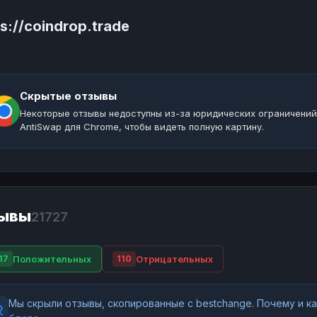
s://coindrop.trade
Скрытые отзывы
Некоторые отзывы недоступны из-за юридических ограничений
AntiSwap для Chrome, чтобы видеть полную картину.
ывы
21727
Положительных
Отрицательных
17
110
Мы скрыли отзывы, скопированные с bestchange. Почему и 