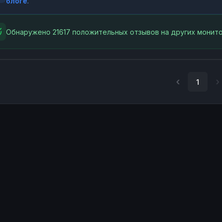
блоге
.
Обнаружено 21617 положительных отзывов на других монито
1