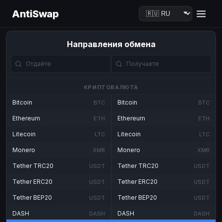
AntiSwap
Направления обмена
КРИПТОВАЛЮТА
Bitcoin
Bitcoin
BTC
BTC
Ethereum
Ethereum
ETH
ETH
Litecoin
Litecoin
LTC
LTC
Monero
Monero
XMR
XMR
Tether TRC20
Tether TRC20
USDT
USDT
Tether ERC20
Tether ERC20
USDT
USDT
Tether BEP20
Tether BEP20
USDT
USDT
DASH
DASH
DASH
DASH