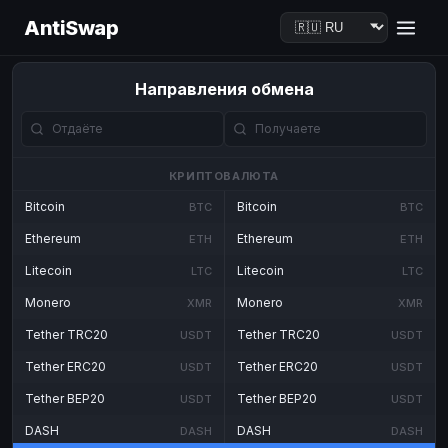
AntiSwap
Направления обмена
КРИПТОВАЛЮТА
Bitcoin
Bitcoin
BTC
BTC
Ethereum
Ethereum
ETH
ETH
Litecoin
Litecoin
LTC
LTC
Monero
Monero
XMR
XMR
Tether TRC20
Tether TRC20
USDT
USDT
Tether ERC20
Tether ERC20
USDT
USDT
Tether BEP20
Tether BEP20
USDT
USDT
DASH
DASH
DASH
DASH