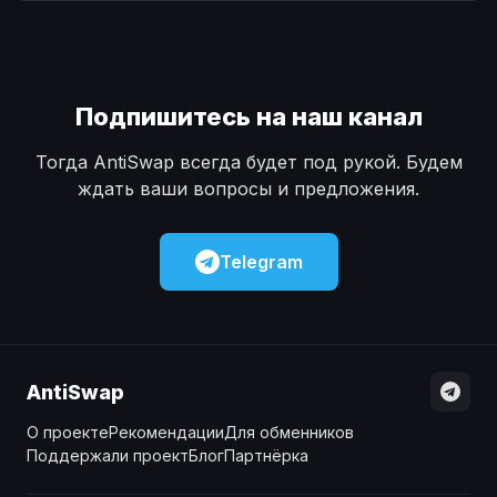
Наличные
Наличные
USD
USD
Наличные
Наличные
KZT
KZT
Подпишитесь на наш канал
Тогда AntiSwap всегда будет под рукой. Будем
ждать ваши вопросы и предложения.
Telegram
AntiSwap
О проекте
Рекомендации
Для обменников
Поддержали проект
Блог
Партнёрка