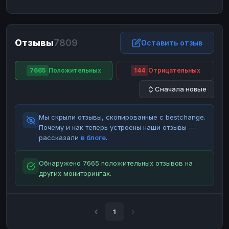
ЮMoney
ЮMoney
RUB
RUB
БАЛАНСЫ КРИПТОБИРЖ
Отзывы
7809
Binance
Binance
Оставить отзыв
RUB
RUB
ИНТЕРНЕТ БАНКИНГ
7665
Положительных
144
Отрицательных
СБЕР
СБЕР
RUB
RUB
Сначала новые
Альфа-Банк
Альфа-Банк
RUB
RUB
Райффайзен
Райффайзен
RUB
RUB
Мы скрыли отзывы, скопированные с bestchange.
ВТБ
ВТБ
RUB
RUB
Почему и как теперь устроены наши отзывы —
рассказали
в блоге
.
Т-Банк
Т-Банк
RUB
RUB
ДЕНЕЖНЫЕ ПЕРЕВОДЫ
Обнаружено 7665 положительных отзывов на
других мониторингах.
ЗК
ЗК
USD
USD
WU
WU
USD
USD
НАЛИЧНЫЕ ДЕНЬГИ
1
Наличные
Наличные
RUB
RUB