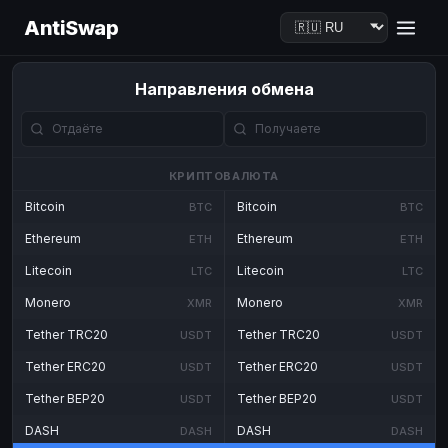
AntiSwap
Направления обмена
КРИПТОВАЛЮТА
Bitcoin
Bitcoin
BTC
BTC
Ethereum
Ethereum
ETH
ETH
Litecoin
Litecoin
LTC
LTC
Monero
Monero
XMR
XMR
Tether TRC20
Tether TRC20
USDT
USDT
Tether ERC20
Tether ERC20
USDT
USDT
Tether BEP20
Tether BEP20
USDT
USDT
DASH
DASH
DASH
DASH