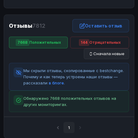
ЮMoney
ЮMoney
RUB
RUB
БАЛАНСЫ КРИПТОБИРЖ
Отзывы
7812
Binance
Binance
Оставить отзыв
RUB
RUB
ИНТЕРНЕТ БАНКИНГ
7668
Положительных
144
Отрицательных
СБЕР
СБЕР
RUB
RUB
Сначала новые
Альфа-Банк
Альфа-Банк
RUB
RUB
Райффайзен
Райффайзен
RUB
RUB
Мы скрыли отзывы, скопированные с bestchange.
ВТБ
ВТБ
RUB
RUB
Почему и как теперь устроены наши отзывы —
рассказали
в блоге
.
Т-Банк
Т-Банк
RUB
RUB
ДЕНЕЖНЫЕ ПЕРЕВОДЫ
Обнаружено 7668 положительных отзывов на
других мониторингах.
ЗК
ЗК
USD
USD
WU
WU
USD
USD
НАЛИЧНЫЕ ДЕНЬГИ
1
Наличные
Наличные
RUB
RUB