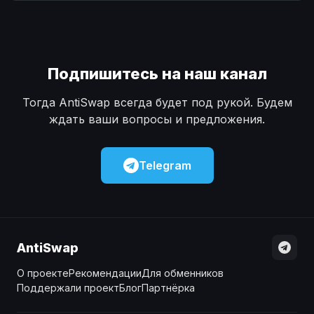
Наличные
Наличные
USD
USD
Наличные
Наличные
KZT
KZT
Подпишитесь на наш канал
Тогда AntiSwap всегда будет под рукой. Будем
ждать ваши вопросы и предложения.
Telegram
AntiSwap
О проекте
Рекомендации
Для обменников
Поддержали проект
Блог
Партнёрка