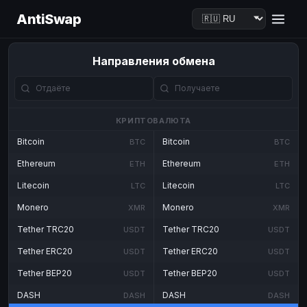
AntiSwap
Направления обмена
КРИПТОВАЛЮТА
Bitcoin
Bitcoin
BTC
BTC
Ethereum
Ethereum
ETH
ETH
Litecoin
Litecoin
LTC
LTC
Monero
Monero
XMR
XMR
Tether TRC20
Tether TRC20
USDT
USDT
Tether ERC20
Tether ERC20
USDT
USDT
Tether BEP20
Tether BEP20
USDT
USDT
DASH
DASH
DASH
DASH