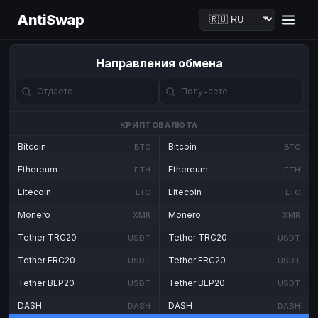
AntiSwap
Направления обмена
КРИПТОВАЛЮТА
Bitcoin
Bitcoin
BTC
BTC
Ethereum
Ethereum
ETH
ETH
Litecoin
Litecoin
LTC
LTC
Monero
Monero
XMR
XMR
Tether TRC20
Tether TRC20
USDT
USDT
Tether ERC20
Tether ERC20
USDT
USDT
Tether BEP20
Tether BEP20
USDT
USDT
DASH
DASH
DASH
DASH