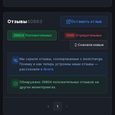
ЮMoney
ЮMoney
RUB
RUB
БАЛАНСЫ КРИПТОБИРЖ
Отзывы
40863
Binance
Binance
Оставить отзыв
RUB
RUB
ИНТЕРНЕТ БАНКИНГ
39804
Положительных
1059
Отрицательных
СБЕР
СБЕР
RUB
RUB
Сначала новые
Альфа-Банк
Альфа-Банк
RUB
RUB
Райффайзен
Райффайзен
RUB
RUB
Мы скрыли отзывы, скопированные с bestchange.
ВТБ
ВТБ
RUB
RUB
Почему и как теперь устроены наши отзывы —
рассказали
в блоге
.
Т-Банк
Т-Банк
RUB
RUB
ДЕНЕЖНЫЕ ПЕРЕВОДЫ
Обнаружено 39804 положительных отзывов на
других мониторингах.
ЗК
ЗК
USD
USD
WU
WU
USD
USD
НАЛИЧНЫЕ ДЕНЬГИ
1
Наличные
Наличные
RUB
RUB