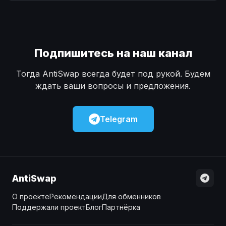
Наличные
Наличные
USD
USD
Наличные
Наличные
KZT
KZT
Подпишитесь на наш канал
Тогда AntiSwap всегда будет под рукой. Будем
ждать ваши вопросы и предложения.
Telegram
AntiSwap
О проекте
Рекомендации
Для обменников
Поддержали проект
Блог
Партнёрка