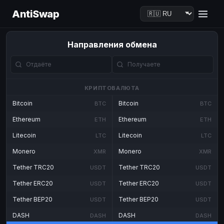
AntiSwap
Направления обмена
КРИПТОВАЛЮТА
Bitcoin
Bitcoin
BTC
BTC
Ethereum
Ethereum
ETH
ETH
Litecoin
Litecoin
LTC
LTC
Monero
Monero
XMR
XMR
Tether TRC20
Tether TRC20
USDT
USDT
Tether ERC20
Tether ERC20
USDT
USDT
Tether BEP20
Tether BEP20
USDT
USDT
DASH
DASH
DASH
DASH