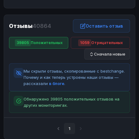
ЮMoney
ЮMoney
RUB
RUB
БАЛАНСЫ КРИПТОБИРЖ
Отзывы
40864
Binance
Binance
Оставить отзыв
RUB
RUB
ИНТЕРНЕТ БАНКИНГ
39805
Положительных
1059
Отрицательных
СБЕР
СБЕР
RUB
RUB
Сначала новые
Альфа-Банк
Альфа-Банк
RUB
RUB
Райффайзен
Райффайзен
RUB
RUB
Мы скрыли отзывы, скопированные с bestchange.
ВТБ
ВТБ
RUB
RUB
Почему и как теперь устроены наши отзывы —
рассказали
в блоге
.
Т-Банк
Т-Банк
RUB
RUB
ДЕНЕЖНЫЕ ПЕРЕВОДЫ
Обнаружено 39805 положительных отзывов на
других мониторингах.
ЗК
ЗК
USD
USD
WU
WU
USD
USD
НАЛИЧНЫЕ ДЕНЬГИ
1
Наличные
Наличные
RUB
RUB