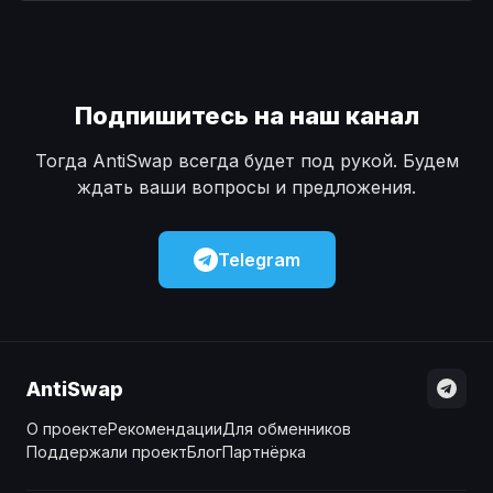
Наличные
Наличные
USD
USD
Наличные
Наличные
KZT
KZT
Подпишитесь на наш канал
Тогда AntiSwap всегда будет под рукой. Будем
ждать ваши вопросы и предложения.
Telegram
AntiSwap
О проекте
Рекомендации
Для обменников
Поддержали проект
Блог
Партнёрка