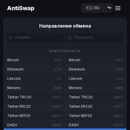
AntiSwap
Направления обмена
КРИПТОВАЛЮТА
Bitcoin
Bitcoin
BTC
BTC
Ethereum
Ethereum
ETH
ETH
Litecoin
Litecoin
LTC
LTC
Monero
Monero
XMR
XMR
Tether TRC20
Tether TRC20
USDT
USDT
Tether ERC20
Tether ERC20
USDT
USDT
Tether BEP20
Tether BEP20
USDT
USDT
DASH
DASH
DASH
DASH