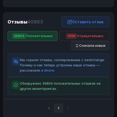
ЮMoney
ЮMoney
RUB
RUB
БАЛАНСЫ КРИПТОБИРЖ
Отзывы
40863
Binance
Binance
Оставить отзыв
RUB
RUB
ИНТЕРНЕТ БАНКИНГ
39804
Положительных
1059
Отрицательных
СБЕР
СБЕР
RUB
RUB
Сначала новые
Альфа-Банк
Альфа-Банк
RUB
RUB
Райффайзен
Райффайзен
RUB
RUB
Мы скрыли отзывы, скопированные с bestchange.
ВТБ
ВТБ
RUB
RUB
Почему и как теперь устроены наши отзывы —
рассказали
в блоге
.
Т-Банк
Т-Банк
RUB
RUB
ДЕНЕЖНЫЕ ПЕРЕВОДЫ
Обнаружено 39804 положительных отзывов на
других мониторингах.
ЗК
ЗК
USD
USD
WU
WU
USD
USD
НАЛИЧНЫЕ ДЕНЬГИ
1
Наличные
Наличные
RUB
RUB