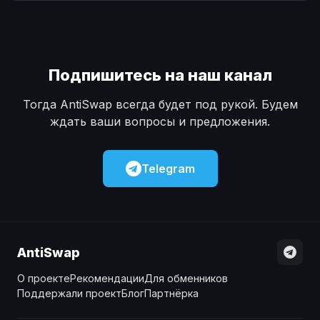
Наличные
Наличные
USD
USD
Наличные
Наличные
KZT
KZT
Подпишитесь на наш канал
Тогда AntiSwap всегда будет под рукой. Будем
ждать ваши вопросы и предложения.
Telegram
AntiSwap
О проекте
Рекомендации
Для обменников
Поддержали проект
Блог
Партнёрка